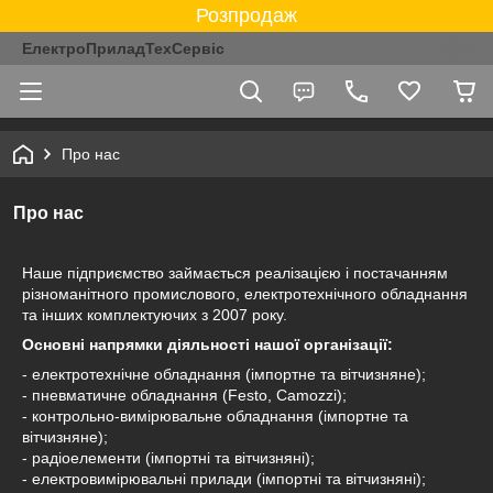
Розпродаж
ЕлектроПриладТехСервіс
Про нас
Про нас
Наше підприємство займається реалізацією і постачанням
різноманітного промислового, електротехнічного обладнання
та інших комплектуючих з 2007 року.
Основні напрямки діяльності нашої організації:
- електротехнічне обладнання (імпортне та вітчизняне);
- пневматичне обладнання (Festo, Camozzi);
- контрольно-вимірювальне обладнання (імпортне та
вітчизняне);
- радіоелементи (імпортні та вітчизняні);
- електровимірювальні прилади (імпортні та вітчизняні);