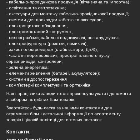
- кабельно-провідникова продукція (вітчизняна та імпортна);
- освітлення та світлотехніка;
- аксесуари для монтажу кабельно-провідникової продукції;
- системи для прокладки кабелю та аксесуари;
- електрощитове обладнання;
- електромонтажний інструмент;
- силові роз'єми, кабельні подовжувачі, розгалуджувачі;
- електрофурнітура (розетки, вимикачі);
- захист електромереж (стабілізатори, ДБЖ);
- частотні перетворювачі, пристрої плавного пуску,
сервоприводи, контролери;
- зелена енергетика;
- елементи живлення (батареї, акумулятори);
- системи відоспостереження
- комп'ютерні комплектуючі та оргтехніка;
Наші працівники завжди готові проконсультувати і допомогти
з вибором потрібних Вам товарів.
Звертайтесь будь-ласка за нашими контактами для
отримання більш детальної інформації по асортименту
товарів і ціновій політиці для оптових поставок.
Контакти: