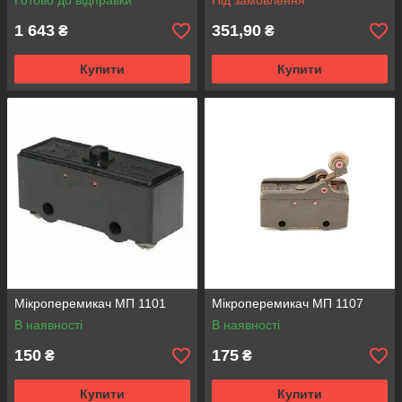
Готово до відправки
Під замовлення
1 643
351,90
₴
₴
Купити
Купити
Мікроперемикач МП 1101
Мікроперемикач МП 1107
В наявності
В наявності
150
175
₴
₴
Купити
Купити