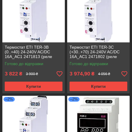
Термостат ETI TER-3В
Термостат ETI TER-3C
(0..+40) 24-240V AC/DC
(+30..+70) 24-240V AC/DC
16A_AC1 2471813 (реле
16A_AC1 2471802 (реле
контролю температури)
контролю температури)
Готово до відправки
Готово до відправки
3 822
3 974,90
₴
₴
3 900 ₴
4 056 ₴
Купити
Купити
–2%
–2%