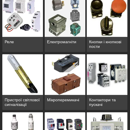
Реле
Електромагніти
Кнопки і кнопкові
пости
Пристрої світлової
Мікроперемикачі
Контактори та
сигналізації
пускачі