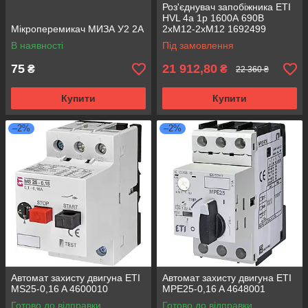
Роз'єднувач запобіжника ETI
HVL 4a 1p 1600А 690В
Мікроперемикач МИЗА У2 2А
2xM12-2xM12 1692499
В наявності
Під замовлення
75
21 912,80
₴
₴
22 360 ₴
Купити
Купити
–2%
–2%
Автомат захисту двигуна ETI
Автомат захисту двигуна ETI
MS25-0,16 A 4600010
MPE25-0,16 A 4648001
Готово до відправки
Готово до відправки