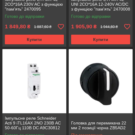
2CO*16A 230V AC з функцією
UNI 2CO*16A 12-240V AC/DC
"пам'ять" 2470095
з функцією "пам'ять" 2470008
Готово до відправки
Готово до відправки
1 849,80
1 905,90
₴
₴
1 887,60 ₴
1 944,80 ₴
Купити
Купити
Імпульсне реле Schneider
Acti 9 іTL16AX 2NO 230В AC
Головка для перемикача 22
50-60Гц 110В DC A9C30812
мм 2 позиції чорна ZB5AD2
(Демонтаж)