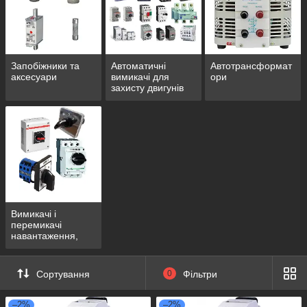
Запобіжники та
Автоматичні
Автотрансформат
аксесуари
вимикачі для
ори
захисту двигунів
Вимикачі і
перемикачі
навантаження,
рубильники
Сортування
0
Фільтри
–2%
–2%