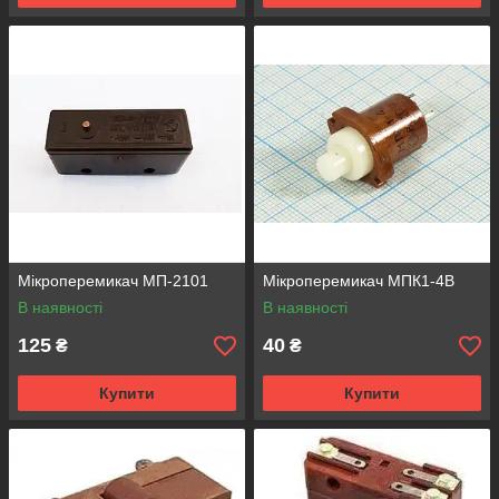
Мікроперемикач МП-2101
Мікроперемикач МПК1-4В
В наявності
В наявності
125
40
₴
₴
Купити
Купити