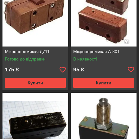
Мікроперемикач Д711
Мікроперемикач А-801
Готово до відправки
В наявності
175
95
₴
₴
Купити
Купити