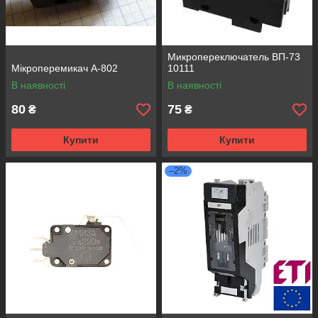
Микропереключатель ВП-73
Мікроперемикач А-802
10111
В наявності
В наявності
80
75
₴
₴
Купити
Купити
–2%