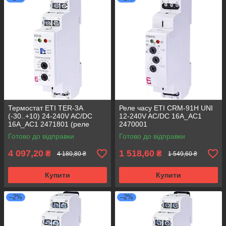
Термостат ETI TER-3A
Реле часу ETI CRM-91H UNI
(-30..+10) 24-240V AC/DC
12-240V AC/DC 16A_AC1
16A_AC1 2471801 (реле
2470001
контролю температури)
багатофункціональне (0,1 -
Готово до відправки
Готово до відправки
10 днів)
4 097,20
1 518,60
₴
₴
4 180,80 ₴
1 549,60 ₴
Купити
Купити
–2%
–2%