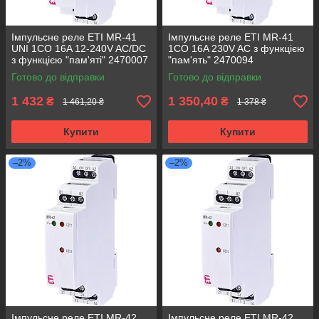
Імпульсне реле ЕТІ MR-41
Імпульсне реле ЕТІ MR-41
UNI 1CO 16A 12-240V AC/DC
1CO 16A 230V AC з функцією
з функцією "пам'яті" 2470007
"пам'ять" 2470094
Готово до відправки
Готово до відправки
1 432
1 350,40
₴
₴
1 461,20 ₴
1 378 ₴
Купити
Купити
–2%
–2%
Імпульсне реле ЕТІ MR-42
Імпульсне реле ЕТІ MR-42