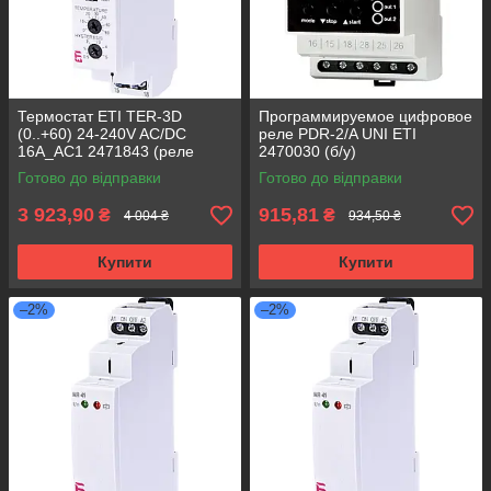
Термостат ETI TER-3D
Программируемое цифровое
(0..+60) 24-240V AC/DC
реле PDR-2/A UNI ETI
16A_AC1 2471843 (реле
2470030 (б/у)
контролю температури)
Готово до відправки
Готово до відправки
3 923,90
915,81
₴
₴
4 004 ₴
934,50 ₴
Купити
Купити
–2%
–2%