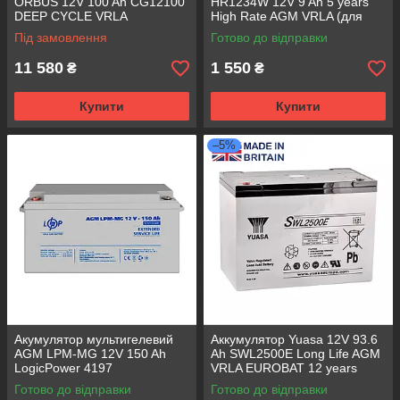
ORBUS 12V 100 Ah CG12100
HR1234W 12V 9 Ah 5 years
DEEP CYCLE VRLA
High Rate AGM VRLA (для
ИБП)
Під замовлення
Готово до відправки
11 580
1 550
₴
₴
Купити
Купити
–5%
Акумулятор мультигелевий
Аккумулятор Yuasa 12V 93.6
AGM LPM-MG 12V 150 Ah
Ah SWL2500E Long Life AGM
LogicPower 4197
VRLA EUROBAT 12 years
(made in UK)
Готово до відправки
Готово до відправки