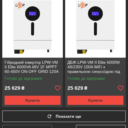
Гібридний інвертор LPW-VM
ДБЖ LPW-VM II Elite 6000W
II Elite 6000VA 48V 1F MPPT
48/230V 100A WiFi з
60-450V ON-OFF GRID 120А
правильною синусоїдою під
WiFi LogicPower 30594
зовнішній АКБ GEL/AGM
Готово до відправки
Готово до відправки
LogicPower 30594 (120A
MPPT 60-450V)
25 629
25 629
₴
₴
Купити
Купити
Показати ще