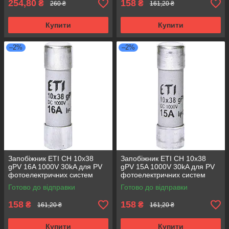
254,80
158
₴
₴
260 ₴
161,20 ₴
Купити
Купити
–2%
–2%
Запобіжник ETI CH 10x38
Запобіжник ETI CH 10x38
gPV 16A 1000V 30kA для PV
gPV 15A 1000V 30kA для PV
фотоелектричних систем
фотоелектричних систем
2625081
2625080
Готово до відправки
Готово до відправки
158
158
₴
₴
161,20 ₴
161,20 ₴
Купити
Купити