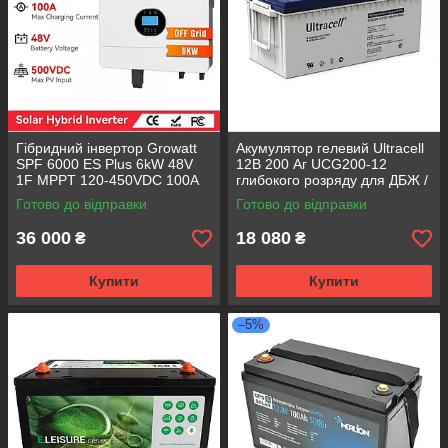
Гібридний інвертор Growatt
Акумулятор гелевий Ultracell
SPF 6000 ES Plus 6kW 48V
12В 200 Аг UCG200-12
1F MPPT 120-450VDC 100А
глибокого розряду для ДБЖ /
WiFi
інвертора
Готово до відправки
Готово до відправки
36 000
18 080
₴
₴
Купити
Купити
–5%