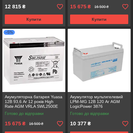
12 815
15 675
₴
₴
16 500 ₴
Купити
Купити
–5%
Акумуляторна батарея Yuasa
Акумулятор мультигелевий
12В 93,6 Аг 12 років High
LPM-MG 12В 120 Аг AGM
Rate AGM VRLA SWL2500E
LogicPower 3876
Готово до відправки
Готово до відправки
15 675
10 377
₴
₴
16 500 ₴