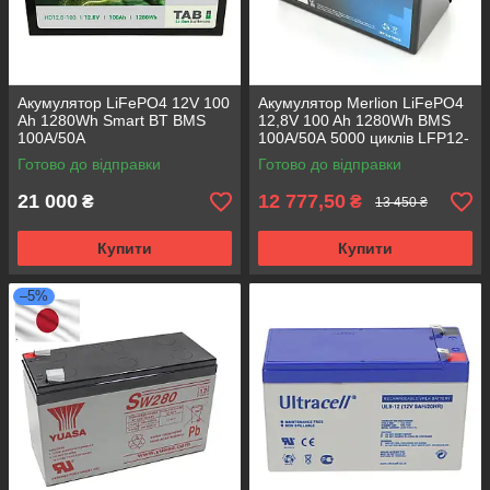
Акумулятор LiFePO4 12V 100
Акумулятор Merlion LiFePO4
Ah 1280Wh Smart BT BMS
12,8V 100 Ah 1280Wh BMS
100A/50А
100A/50А 5000 циклів LFP12-
100US
Готово до відправки
Готово до відправки
21 000
12 777,50
₴
₴
13 450 ₴
Купити
Купити
–5%