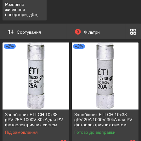
Резервне
живлення
(інвертори, дбж,
акумулятори ітд)
Сортування
0
Фільтри
–2%
–2%
Запобіжник ETI CH 10x38
Запобіжник ETI CH 10x38
gPV 25A 1000V 30kA для PV
gPV 20A 1000V 30kA для PV
фотоелектричних систем
фотоелектричних систем
2625139
2625085
Під замовлення
Готово до відправки