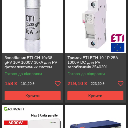
Запобіжник ETI CH 10x38
Тримач ETI EFH 10 1P 25A
gPV 10A 1000V 30kA для PV
1000V DC для PV
фотоелектричних систем
запобіжників 2540201
2625075
Готово до відправки
Готово до відправки
158
219,10
₴
₴
161,20 ₴
223,60 ₴
Купити
Купити