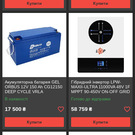
Купити
Купити
Акумуляторна батарея GEL
Гібридний інвертор LPW-
ORBUS 12V 150 Ah CG12150
MAXII-ULTRA 11000VA 48V 1F
DEEP CYCLE VRLA
MPPT 90-450V ON-OFF GRID
150А WiFi LogicPower 30593
В наявності
Готово до відправки
17 500
58 759
₴
₴
Купити
Купити