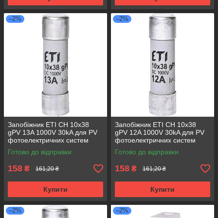
–2%
–2%
Запобіжник ETI CH 10x38
Запобіжник ETI CH 10x38
gPV 13A 1000V 30kA для PV
gPV 12A 1000V 30kA для PV
фотоелектричних систем
фотоелектричних систем
2625078
2625077
Готово до відправки
Готово до відправки
158
158
₴
₴
161,20 ₴
161,20 ₴
Купити
Купити
–2%
–2%