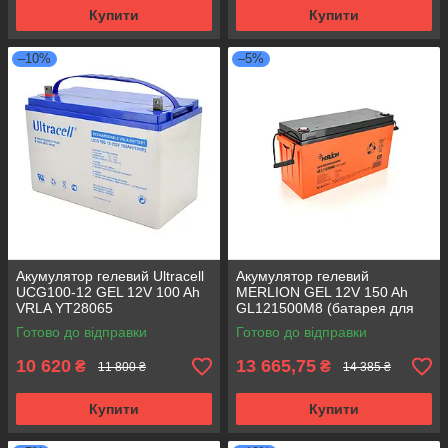
Купити
Купити
–10%
–5%
Акумулятор гелевий Ultracell
Акумулятор гелевий
UCG100-12 GEL 12V 100 Ah
MERLION GEL 12V 150 Ah
VRLA YT28065
GL121500M8 (батарея для
ДБЖ)
Готово до відправки
Готово до відправки
10 620
13 665,75
₴
₴
11 800 ₴
14 385 ₴
Купити
Купити