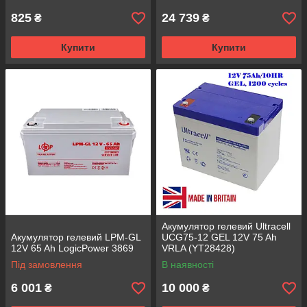
825
24 739
₴
₴
Купити
Купити
Акумулятор гелевий Ultracell
Акумулятор гелевий LPM-GL
UCG75-12 GEL 12V 75 Ah
12V 65 Ah LogicPower 3869
VRLA (YT28428)
Під замовлення
В наявності
6 001
10 000
₴
₴