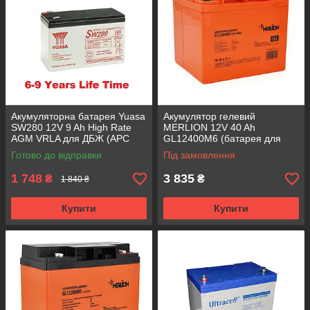
Акумуляторна батарея Yuasa
Акумулятор гелевий
SW280 12V 9 Ah High Rate
MERLION 12V 40 Ah
AGM VRLA для ДБЖ (APC
GL12400M6 (батарея для
RBC17)
ДБЖ)
Готово до відправки
Під замовлення
1 748
3 835
₴
₴
1 840 ₴
Купити
Купити