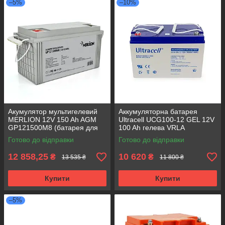
–5%
–10%
Акумулятор мультигелевий
Аккумуляторна батарея
MERLION 12V 150 Ah AGM
Ultracell UCG100-12 GEL 12V
GP121500M8 (батарея для
100 Ah гелева VRLA
ДБЖ)
Готово до відправки
Готово до відправки
12 858,25
10 620
₴
₴
13 535 ₴
11 800 ₴
Купити
Купити
–5%