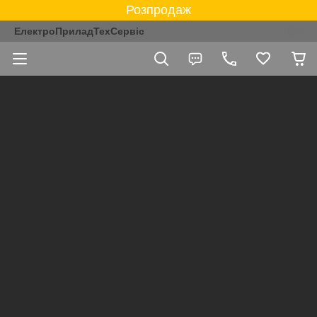
Розпродаж
ЕлектроПриладТехСервіс