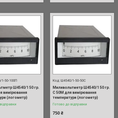
/1-50-100П
Ш4540/1-50-50С
тметр Ш4540/1 50 гр.
Миливольтметр Ш4540/1 50 гр.
ля вимірювання
С 50М для вимірювання
ури (логометр)
температури (логометр)
 відправки
Готово до відправки
750 ₴