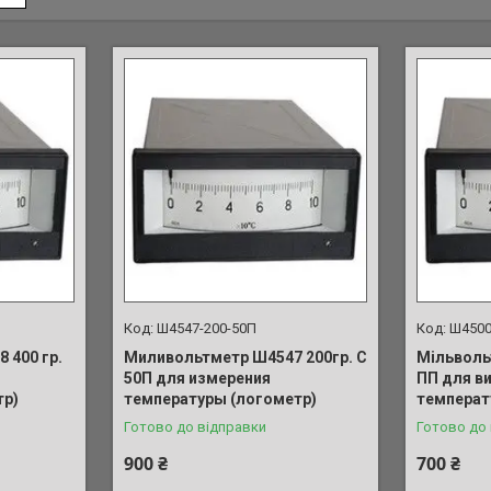
Ш4547-200-50П
Ш4500
 400 гр.
Миливольтметр Ш4547 200гр. С
Мільволь
50П для измерения
ПП для в
тр)
температуры (логометр)
температ
Готово до відправки
Готово до
900 ₴
700 ₴