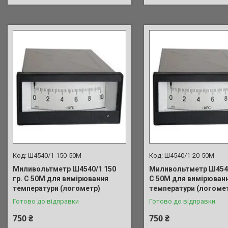
Ш4540/1-150-50М
Ш4540/1-20-50М
Миливольтметр Ш4540/1 150
Миливольтметр Ш4540/
гр. С 50М для вимірювання
С 50М для вимірюван
температури (логометр)
температури (логоме
Готово до відправки
Готово до відправки
750 ₴
750 ₴