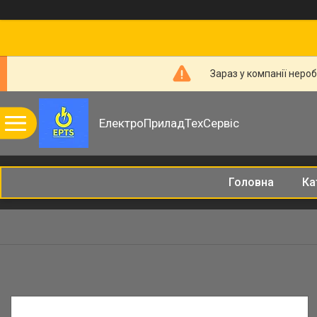
Зараз у компанії неро
ЕлектроПриладТехСервіс
Головна
Ка