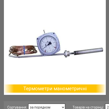
Термометри манометричні