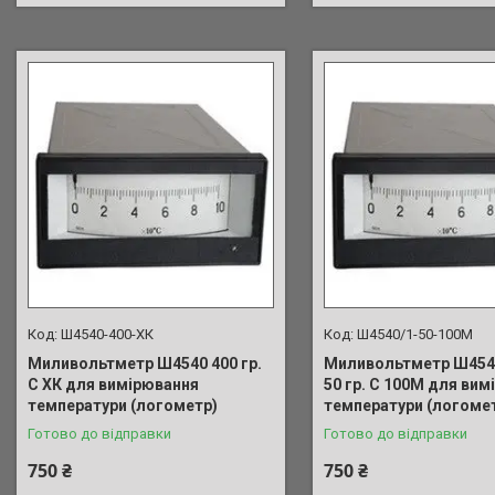
Ш4540-400-ХК
Ш4540/1-50-100М
Миливольтметр Ш4540 400 гр.
Миливольтметр Ш4540
С ХК для вимірювання
50 гр. С 100М для ви
температури (логометр)
температури (логоме
Готово до відправки
Готово до відправки
750 ₴
750 ₴