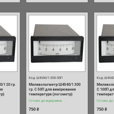
Ш4540/1-300-50П
Ш4540
1 20 гр.
Миливольтметр Ш4540/1 300
Миливоль
ня
гр. С 50П для вимірювання
С 100П д
тр)
температури (логометр)
температ
Готово до відправки
Готово до
750 ₴
750 ₴