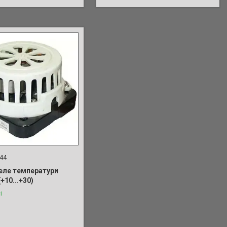
44
еле температури
+10...+30)
і