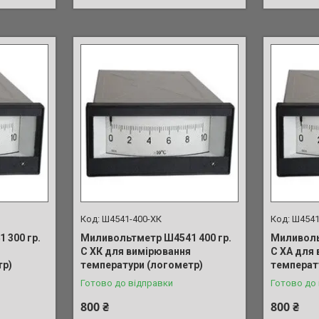
Ш4541-400-ХК
Ш4541
 300 гр.
Миливольтметр Ш4541 400 гр.
Миливоль
С ХК для вимірювання
С ХА для
тр)
температури (логометр)
температ
Готово до відправки
Готово до
800 ₴
800 ₴