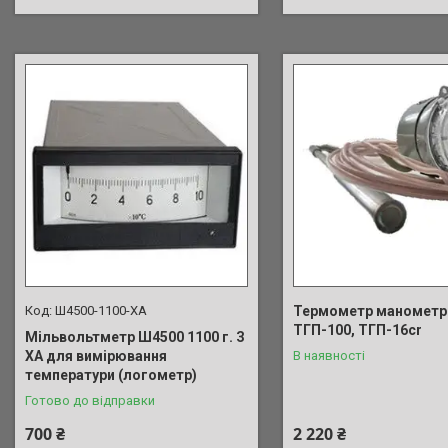
Ш4500-1100-ХА
Термометр манометр
ТГП-100, ТГП-16cr
Мільвольтметр Ш4500 1100 г. З
ХА для вимірювання
В наявності
температури (логометр)
Готово до відправки
700 ₴
2 220 ₴