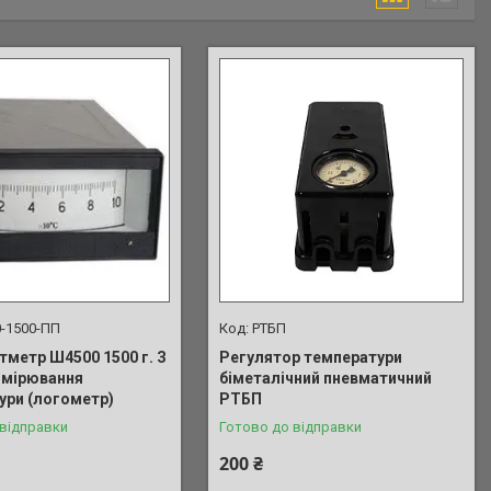
-1500-ПП
РТБП
тметр Ш4500 1500 г. З
Регулятор температури
имірювання
біметалічний пневматичний
ури (логометр)
РТБП
 відправки
Готово до відправки
200 ₴