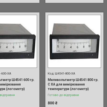
-600-ХА
Ш4541-800-ХА
тметр Ш4541 600 гр.
Миливольтметр Ш4541 800 гр.
 вимірювання
С ХА для вимірювання
ури (логометр)
температури (логометр)
 відправки
Готово до відправки
800 ₴