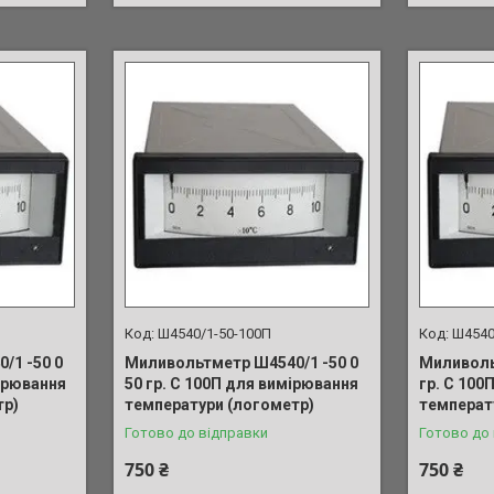
Ш4540/1-50-100П
Ш4540
/1 -50 0
Миливольтметр Ш4540/1 -50 0
Миливоль
мірювання
50 гр. С 100П для вимірювання
гр. С 100
тр)
температури (логометр)
температ
Готово до відправки
Готово до
750 ₴
750 ₴