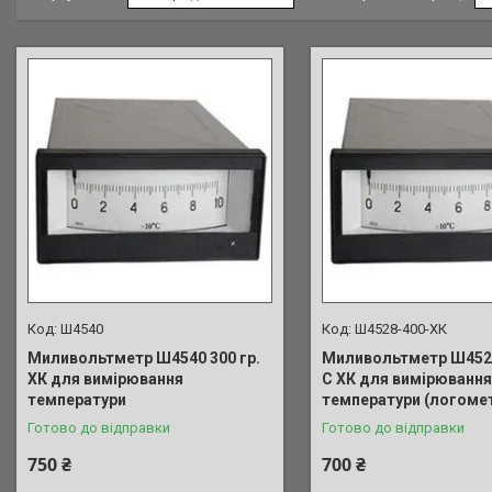
Ш4540
Ш4528-400-ХК
Миливольтметр Ш4540 300 гр.
Миливольтметр Ш4528
ХК для вимірювання
С ХК для вимірювання
температури
температури (логоме
Готово до відправки
Готово до відправки
750 ₴
700 ₴