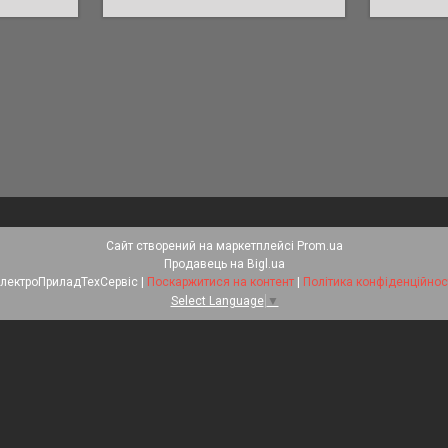
Сайт створений на маркетплейсі
Prom.ua
Продавець на Bigl.ua
ЕлектроПриладТехСервіс |
Поскаржитися на контент
|
Політика конфіденційнос
Select Language
▼