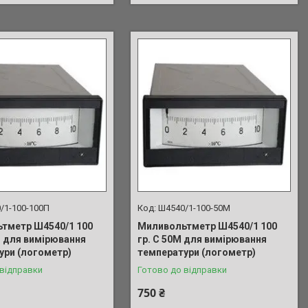
/1-100-100П
Ш4540/1-100-50М
тметр Ш4540/1 100
Миливольтметр Ш4540/1 100
П для вимірювання
гр. С 50М для вимірювання
ури (логометр)
температури (логометр)
 відправки
Готово до відправки
750 ₴