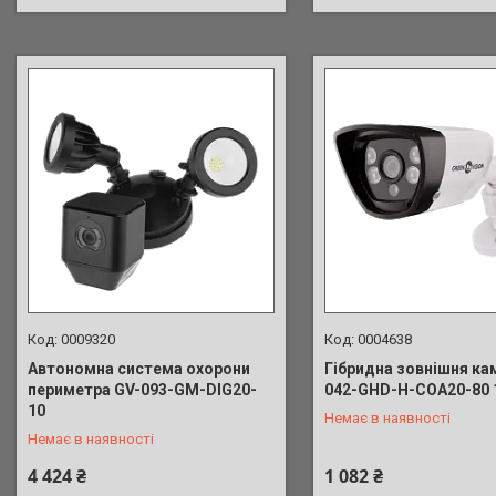
0009320
0004638
Автономна система охорони
Гібридна зовнішня ка
периметра GV-093-GM-DIG20-
042-GHD-H-COA20-80 
+380 (63) 039-91-90
+380 (63) 039-91-90
10
Немає в наявності
Немає в наявності
4 424 ₴
1 082 ₴