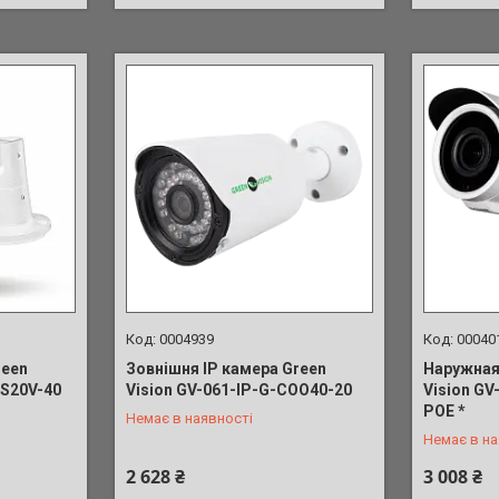
0004939
00040
reen
Зовнішня IP камера Green
Наружная
OS20V-40
Vision GV-061-IP-G-COO40-20
Vision GV
+380 (63) 039-91-90
+380 (63)
POE *
Немає в наявності
Немає в на
2 628 ₴
3 008 ₴