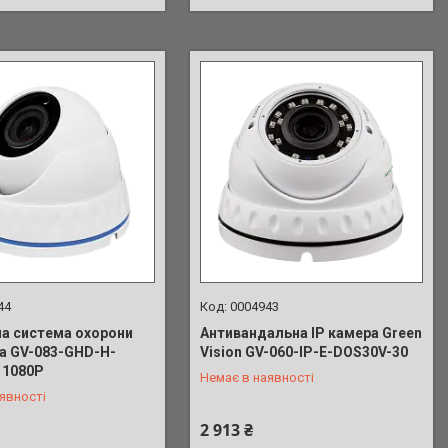
44
0004943
а система охорони
Антивандальна IP камера Green
а GV-083-GHD-H-
Vision GV-060-IP-E-DOS30V-30
 039-91-90
+380 (63) 039-91-90
 1080Р
Немає в наявності
явності
2 913 ₴