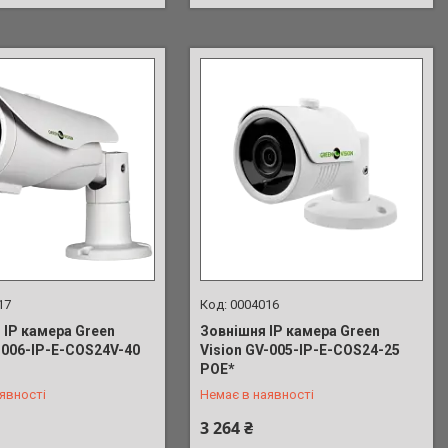
17
0004016
 IP камера Green
Зовнішня IP камера Green
-006-IP-E-COS24V-40
Vision GV-005-IP-E-COS24-25
 039-91-90
+380 (63) 039-91-90
POE*
явності
Немає в наявності
3 264 ₴