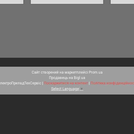
Сайт створений на маркетплейсі
Prom.ua
Продавець на Bigl.ua
ЕлектроПриладТехСервіс |
Поскаржитися на контент
|
Політика конфіденційнос
Select Language
▼