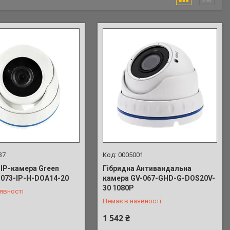
37
0005001
 IP-камера Green
Гібридна Антивандальна
-073-IP-H-DOА14-20
камера GV-067-GHD-G-DOS20V-
 039-91-90
+380 (63) 039-91-90
30 1080P
явності
Немає в наявності
1 542 ₴