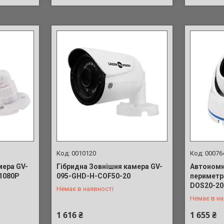
0010120
00076
мера GV-
Гібридна Зовнішня камера GV-
Автономн
1080Р
095-GHD-H-СOF50-20
периметр
+380 (63) 039-91-90
+380 (63)
DOS20-20
Немає в наявності
Немає в на
1 616 ₴
1 655 ₴