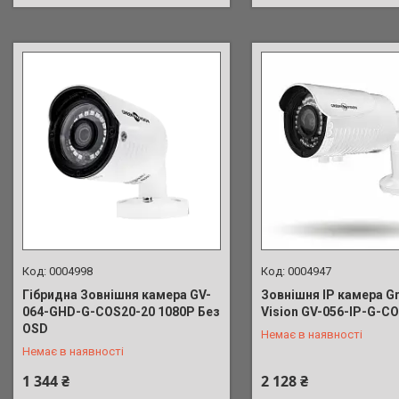
0004998
0004947
Гібридна Зовнішня камера GV-
Зовнішня IP камера G
064-GHD-G-COS20-20 1080P Без
Vision GV-056-IP-G-C
+380 (63) 039-91-90
+380 (63) 039-91-90
OSD
Немає в наявності
Немає в наявності
1 344 ₴
2 128 ₴