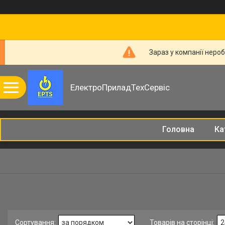
Зараз у компанії неро
ЕлектроПриладТехСервіс
Головна
Ка