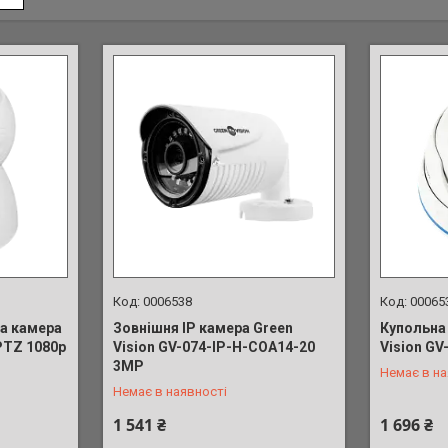
0006538
00065
а камера
Зовнішня IP камера Green
Купольна
PTZ 1080p
Vision GV-074-IP-H-COА14-20
Vision GV
+380 (63) 039-91-90
+380 (63)
3МР
Немає в на
Немає в наявності
1 541 ₴
1 696 ₴