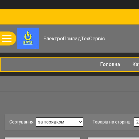
ЕлектроПриладТехСервіс
Головна
Ка