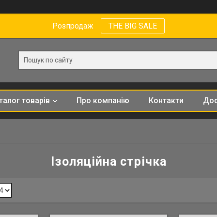
Розпродаж
THE BIG SALE
талог товарів
Про компанію
Контакти
Дос
Ізоляційна стрічка