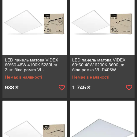
LED панель матова VIDEX
LED панель матова VIDEX
60*60 48W 4100K 5280Lm
60*60 40W 6200K 3600Lm
2шт. біла рамка VL-
біла рамка VL-P406W
Pb484W(2) (світлодіодний
(світлодіодний світильник)
Немає в наявності
Немає в наявності
світильник)
938
1 745
₴
₴