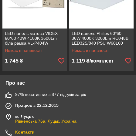
LED панель матова VIDEX
LED панель Philips 60*60
60*60 40W 4100K 3600Lm
36W 4000K 3200Lm RC048B
біла рамка VL-P404W
LED32S/840 PSU W60L60
(світлодіодний світильник)
NOC CFW 911401801480
Немає в наявності
Немає в наявності
1 745
1 119
₴
₴/комплект
Про нас
97% позитивних з 877 відгуків за рік
Працює з 22.12.2015
м. Луцьк
Рівненська 76а, Луцьк, Україна
Контакти