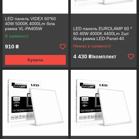
LED панель VIDEX 60*60
40W 5000K 4000Lm біла
рамка VL-PA405W
LED панель EUROLAMP 60 *
(світлодіодний світильник)
60 40W 4000K 4400Lm 2шт
В наявності
біла рамка LED-Panel-40
(світлодіодний світильник,
910
Немає в наявності
₴
промо-набір)
4 430
₴/комплект
Купити