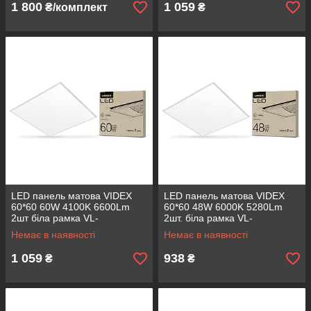
1 800
1 059
₴/комплект
₴
LED панель матова VIDEX
LED панель матова VIDEX
60*60 60W 4100K 6600Lm
60*60 48W 6000K 5280Lm
2шт біла рамка VL-
2шт. біла рамка VL-
Pb604W(2) (світлодіодний
Pb486W(2) (світлодіодний
Немає в наявності
Немає в наявності
світильник)
світильник)
1 059
938
₴
₴