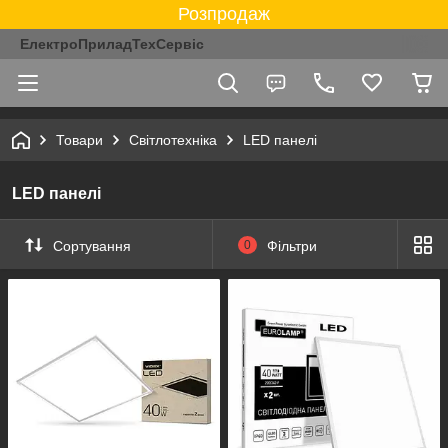
Розпродаж
ЕлектроПриладТехСервіс
Товари
Світлотехніка
LED панелі
LED панелі
Сортування
0
Фільтри