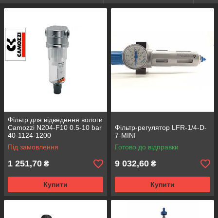
Фільтр для відведення вологи
Camozzi N204-F10 0.5-10 bar
Фільтр-регулятор LFR-1/4-D-
40-1124-1200
7-MINI
Під замовлення
Готово до відправки
1 251,70
9 032,60
₴
₴
Купити
Купити