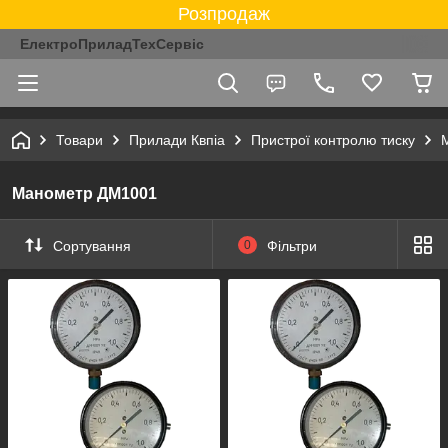
Розпродаж
ЕлектроПриладТехСервіс
Товари
Прилади Квпіа
Пристрої контролю тиску
Манометр ДМ1001
Сортування
0
Фільтри