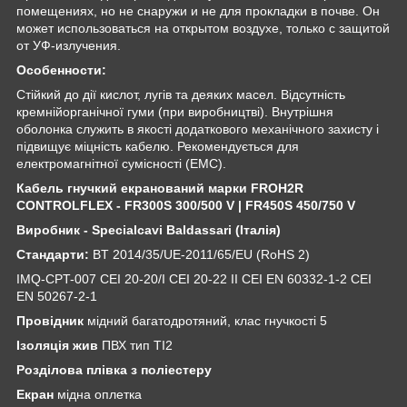
помещениях, но не снаружи и не для прокладки в почве. Он
может использоваться на открытом воздухе, только с защитой
от УФ-излучения.
Особенности:
Стійкий до дії кислот, лугів та деяких масел. Відсутність
кремнійорганічної гуми (при виробництві). Внутрішня
оболонка служить в якості додаткового механічного захисту і
підвищує міцність кабелю. Рекомендується для
електромагнітної сумісності (ЕМС).
Кабель гнучкий екранований марки FROH2R
CONTROLFLEX - FR300S 300/500 V | FR450S 450/750 V
Виробник - Specialcavi Baldassari (Італія)
Стандарти:
BT 2014/35/UE-2011/65/EU (RoHS 2)
IMQ-CPT-007 CEI 20-20/I CEI 20-22 II CEI EN 60332-1-2 CEI
EN 50267-2-1
Провідник
мідний багатодротяний, клас гнучкості 5
Ізоляція
жив
ПВХ тип TI2
Розділова плівка з поліестеру
Екран
мідна оплетка