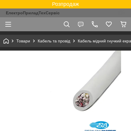
Розпродаж
ЕлектроПриладТехСервіс
Товари
Кабель та провід
Кабель мідний гнучкий ек