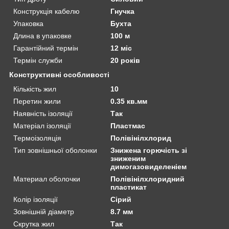
Конструкція кабелю
Гнучка
Упаковка
Бухта
Длина в упаковке
100 м
Гарантійний термін
12 міс
Термін служби
20 років
Конструктивні особливості
Кількість жил
10
Перетин жили
0.35 кв.мм
Наявність ізоляції
Так
Матеріал ізоляції
Пластмас
Термоізоляція
Полівінілхлорид
Тип зовнішньої оболонки
Знижена горючість зі
зниженим
димогазовиделеніем
Материал оболочки
Полівінілхлоридний
пластикат
Колір ізоляції
Сірий
Зовнішній діаметр
8.7 мм
Скрутка жил
Так