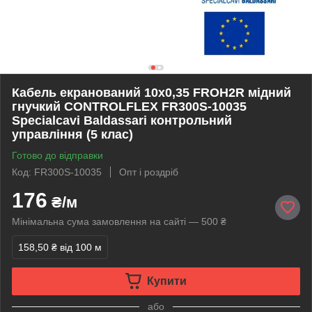
Кабель екранований 10x0,35 FROH2R мідний
гнучкий CONTROLFLEX FR300S-10035
Specialcavi Baldassari контрольний
управління (5 клас)
Готово до відправки
Код: FR300S-10035
Опт і роздріб
176
₴/м
Мінімальна сума замовлення на сайті — 500 ₴
158,50 ₴
від 100 м
Купити
або