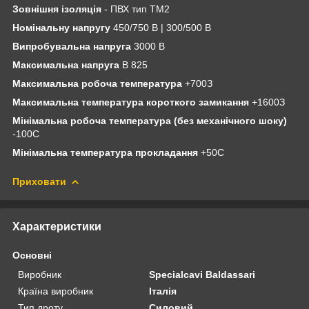
Зовнішня ізоляція
- ПВХ тип ТМ2
Номінальну напругу
450/750 В | 300/500 В
Випробувальна напруга
3000 В
Максимальна напруга
В 825
Максимальна робоча температура
+70
0
З
Максимальна температура короткого замикання
+160
0
З
Мінімальна робоча температура (без механічного шоку)
-10
0
С
Мінімальна температура прокладання
+5
0
С
Приховати
Характеристики
Основні
Виробник
Specialcavi Baldassari
Країна виробник
Італія
Тип дроту
Силовий