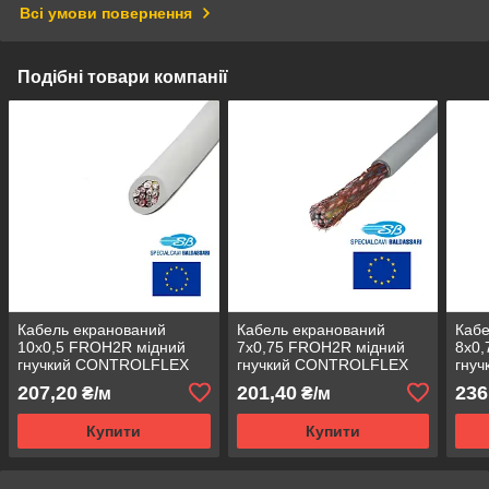
Всі умови повернення
Подібні товари компанії
Кабель екранований
Кабель екранований
Кабе
10x0,5 FROH2R мідний
7x0,75 FROH2R мідний
8x0
гнучкий CONTROLFLEX
гнучкий CONTROLFLEX
гну
FR300S-10050 Specialcavi
FR300S-07075 Specialcavi
FR30
207,20
201,40
236
₴/м
₴/м
Baldassari контрольний
Baldassari контрольний
Bald
управління (5 клас)
управління (5 клас)
упра
Купити
Купити