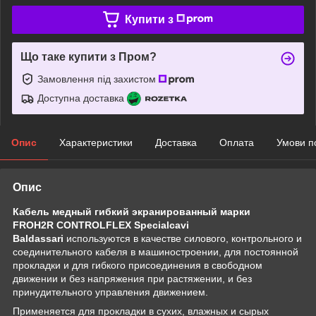
Купити з
Що таке купити з Пром?
Замовлення під захистом
Доступна доставка
Опис
Характеристики
Доставка
Оплата
Умови п
Опис
Кабель медный гибкий экранированный марки
FROH2R CONTROLFLEX Specialcavi
Baldassari
используются в качестве силового, контрольного и
соединительного кабеля в машиностроении, для постоянной
прокладки и для гибкого присоединения в свободном
движении и без напряжения при растяжении, и без
принудительного управления движением.
Применяется для прокладки в сухих, влажных и сырых