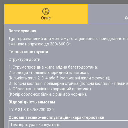
Опис
Х
Застосування
Дріт призначений для монтажу і стаціонарного приєднання е
змінною напругою до 380/660 Ст.
Типова конструкція
Структура дроти
1. Струмопровідна жила: мідна багатодротяна;
2. Ізоляція - полівінілхлоридний пластикат;
(Кількість жил: 2; 3; 4 або 5; Ізольовані жили скручені);
3. Поясна ізоляція: полімерна стрічка (поясна ізоляція - тільк
4. Оболонка - полівінілхлоридний пластикат
(Колір оболонки: білий, сірий або чорний).
Відповідність вимогам
ТУ У 31.3-05758730-039
Основні техніко-експлуатаційні характеристики
Температура експлуатації