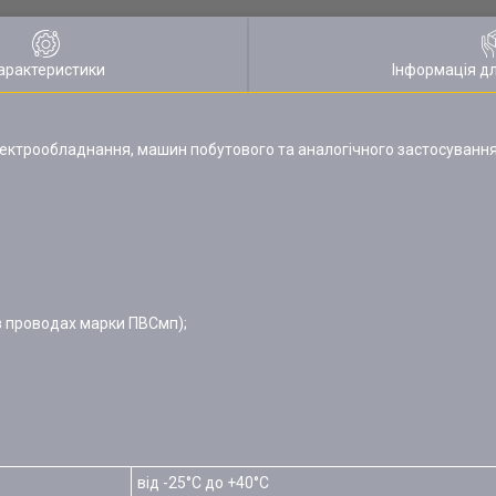
арактеристики
Інформація д
лектрообладнання, машин побутового та аналогічного застосуван
и в проводах марки ПВСмп);
від -25°С до +40°С