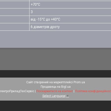
+70°С
3
від -15°С до +40°С
6 діаметрів дроту
Сайт створений на маркетплейсі
Prom.ua
Продавець на Bigl.ua
ЕлектроПриладТехСервіс |
Поскаржитися на контент
|
Політика конфіденційнос
Select Language
▼