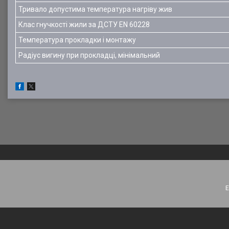
Тривало допустима температура нагріву жив
Клас гнучкості жили за ДСТУ EN 60228
Температура прокладки і монтажу
Радіус вигину при прокладці, мінімальний