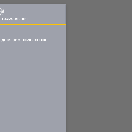
ля замовлення
ня до мереж номінальною