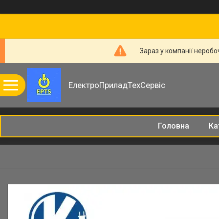
Зараз у компанії неробо
ЕлектроПриладТехСервіс
Головна
Ка