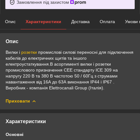
Замовлення під захистом
Опис
Характеристики
Доставка
Оплата
Умови 
Опис
Вилки і
розетки
промислові силові переносні для підключення
кабелів до електричних щитів та іншого
електроустаткування.В асортименті вилки і розетки
промислового призначення CEE стандарту ICE 309 на
напругу 220 В та 380 В частотою 50 / 60Гц з струмами
навантаження від 16А до 63А виконання IP44 і IP67 .
Виробник - компанія Elettrocanali Group (Італія).
Приховати
Характеристики
Основні