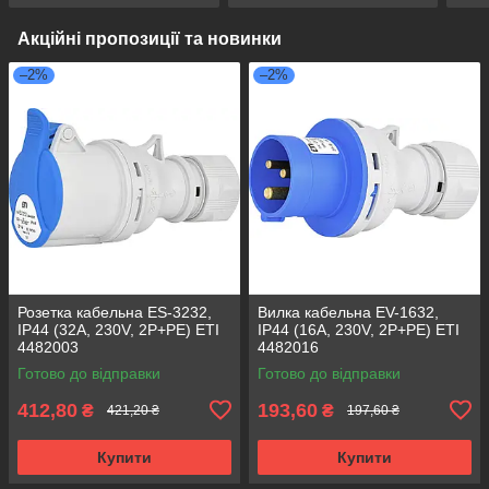
Акційні пропозиції та новинки
–2%
–2%
Розетка кабельна ES-3232,
Вилка кабельна EV-1632,
IP44 (32A, 230V, 2P+PE) ETI
IP44 (16A, 230V, 2P+PE) ETI
4482003
4482016
Готово до відправки
Готово до відправки
412,80
193,60
₴
₴
421,20 ₴
197,60 ₴
Купити
Купити