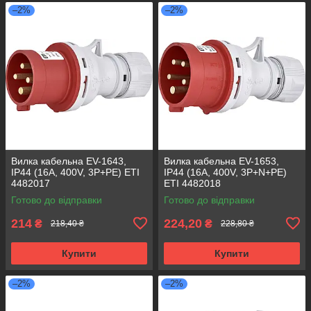
–2%
–2%
Вилка кабельна EV-1643,
Вилка кабельна EV-1653,
IP44 (16A, 400V, 3P+PE) ETI
IP44 (16A, 400V, 3P+N+PE)
4482017
ETI 4482018
Готово до відправки
Готово до відправки
214
224,20
₴
₴
218,40 ₴
228,80 ₴
Купити
Купити
–2%
–2%