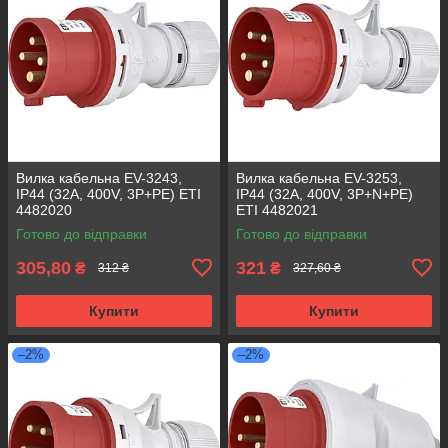
Вилка кабельна EV-3243,
Вилка кабельна EV-3253,
IP44 (32A, 400V, 3P+PE) ETI
IP44 (32A, 400V, 3P+N+PE)
4482020
ETI 4482021
Готово до відправки
Готово до відправки
305,80
321
₴
₴
312 ₴
327,60 ₴
Купити
Купити
–2%
–2%