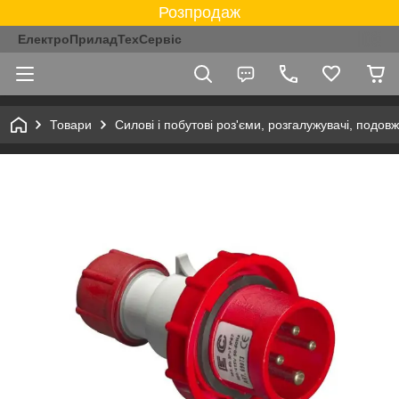
Розпродаж
ЕлектроПриладТехСервіс
Товари
Силові і побутові роз'єми, розгалужувачі, подовж