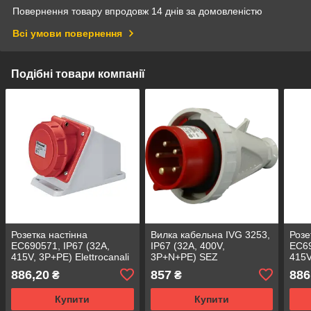
Повернення товару впродовж 14 днів за домовленістю
Всі умови повернення
Подібні товари компанії
Розетка настінна
Вилка кабельна IVG 3253,
Розе
EC690571, IP67 (32A,
IP67 (32A, 400V,
EC69
415V, 3P+PE) Elettrocanali
3P+N+PE) SEZ
415V
(похила)
(з н
886,20
857
886
₴
₴
Купити
Купити