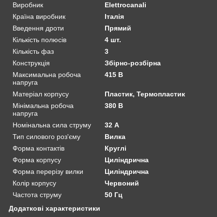
Виробник
Elettrocanali
Країна виробник
Італія
Введення дроти
Прямий
Кількість полюсів
4 шт.
Кількість фаз
3
Конструкція
Збірно-розбірна
Максимальна робоча
415 В
напруга
Матеріал корпусу
Пластик, Термопластик
Мінімальна робоча
380 В
напруга
Номінальна сила струму
32 А
Тип силового роз'єму
Вилка
Форма контактів
Круглі
Форма корпусу
Циліндрична
Форма перерізу вилки
Циліндрична
Колір корпусу
Червоний
Частота струму
50 Гц
Додаткові характеристики