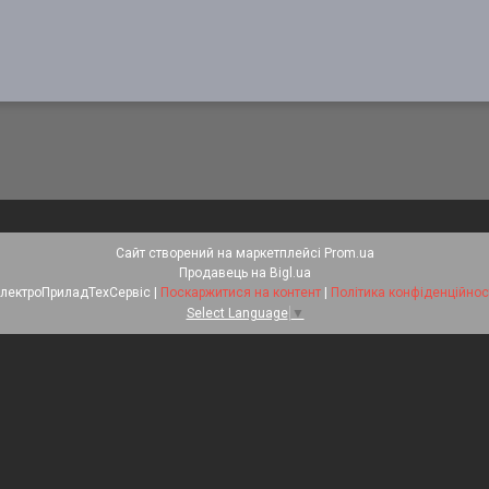
Сайт створений на маркетплейсі
Prom.ua
Продавець на Bigl.ua
ЕлектроПриладТехСервіс |
Поскаржитися на контент
|
Політика конфіденційнос
Select Language
▼