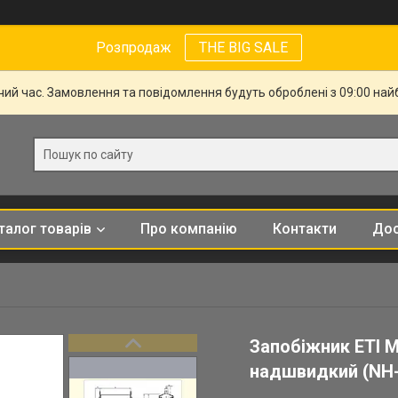
Розпродаж
THE BIG SALE
чий час. Замовлення та повідомлення будуть оброблені з 09:00 най
талог товарів
Про компанію
Контакти
Дос
Запобіжник ETI 
надшвидкий (NH-