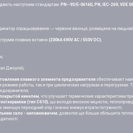
відають наступним стандартам:
PN--93/E-06160, PN, IEC-269, VDE 0
дикатор спрацьовування ― червоне віконце, розміщене на лицьовій
 струмів плавких вставок
(200kA 690V AC / 550V DC)
;
к;
рал Джоуля);
отовления плавкого элемента предохранителя
обеспечивает наи
 режиме работы, так и при циклических нагрузках и перегрузках.
редохранителя;
 покрытой никелем
, что улучшает термические характеристики пр
ої кераміки (тип С610)
, що володіє високою міцністю, теплопровід
що зменшує перехідний опір і значно знижує втрати потужності;
альним скло - наповнювачем
, дозволяє ще більше збільшити тепло
здатності.