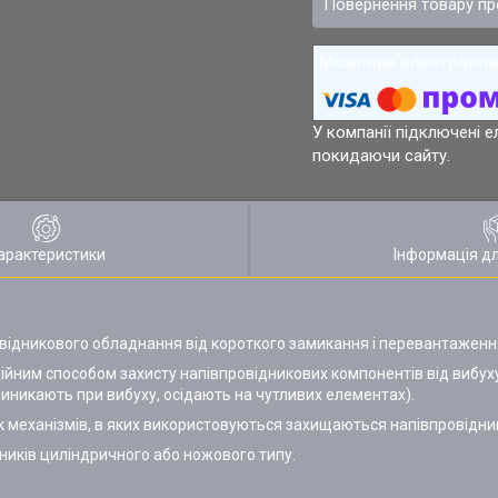
повернення товару п
У компанії підключені е
покидаючи сайту.
арактеристики
Інформація д
овідникового обладнання від короткого замикання і перевантаженн
ійним способом захисту напівпровідникових компонентів від вибух
 виникають при вибуху, осідають на чутливих елементах).
к механізмів, в яких використовуються захищаються напівпровідни
жників циліндричного або ножового типу.