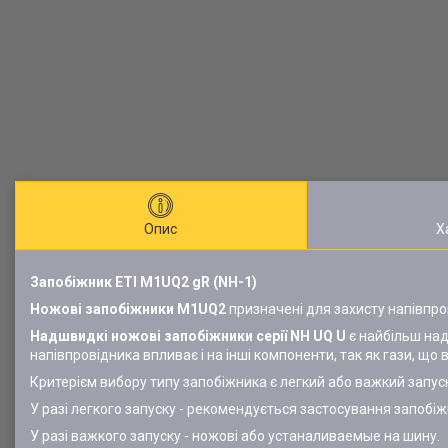
Опис
Х
Запобіжник ETI M1UQ2 gR (NH-1)
Ножові запобіжники M1UQ2
призначені для захисту напівпр
Надшвидкі ножові запобіжники серії NH UQ U
є найбільш над
напівпровідника впливає і на інші компоненти, так як гази, що
Критерієм вибору типу запобіжника є легкий або важкий запус
У разі легкого запуску - рекомендується застосування запобі
У разі важкого запуску - ножові або устаналиваемые на шину.