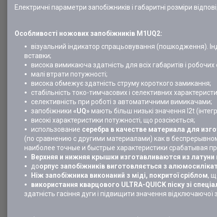
Електричні параметри запобіжників і габаритні розміри відпо
Особливості ножових запобіжників M1UQ2:
візуальний індикатор спрацьовування (пошкодження). Ін
вставки;
висока вимикаюча здатність для всіх габаритів і робочих
малі втрати потужності;
висока обмежує здатність струму короткого замикання;
стабільність токо-тимчасових і селективних характеристи
селективність при роботі з автоматичними вимикачами;
запобіжники
«UQ»
мають більш низькі значення I2t (інтег
високі характеристики потужності, що розсіюється;
использование
серебра в качестве материала для изг
(по сравнению с другими материалами) как в беспрерывном
наиболее точные и быстрые характеристики срабатывая п
Верхняя и нижняя крышки изготавливаются из латуни
до
орпус запобіжників виготовляється з алюмосилікатн
Ніж запобіжника виконаний з міді, покритої сріблом
, 
використання кварцового ULTRA-QUICK піску зі спеці
здатність гасіння дуги і підвищити значення відключаючої 