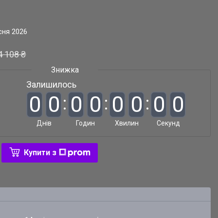
сня 2026
4 108 ₴
Залишилось
0
0
0
0
0
0
0
0
Днів
Годин
Хвилин
Секунд
Купити з