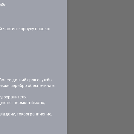
636.
 частині корпусу плавкої
более долгий срок службы
 Также серебро обеспечивает
едохранителя;
ністю і термостійкістю;
віддачу, токоограничение,