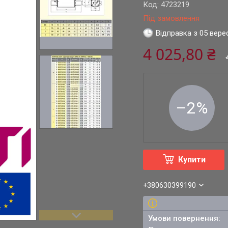
Код:
4723219
Під замовлення
Відправка з 05 вере
4 025,80 ₴
–2%
Купити
+380630399190