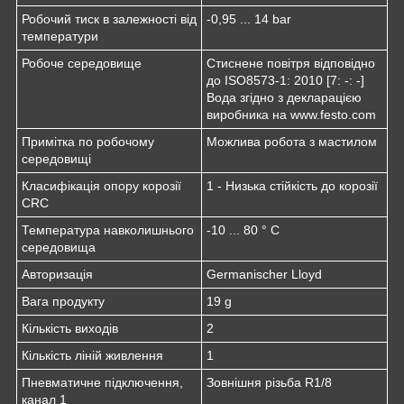
Робочий тиск в залежності від
-0,95 ... 14 bar
температури
Робоче середовище
Стиснене повітря відповідно
до ISO8573-1: 2010 [7: -: -]
Вода згідно з декларацією
виробника на www.festo.com
Примітка по робочому
Можлива робота з мастилом
середовищі
Класифікація опору корозії
1 - Низька стійкість до корозії
CRC
Температура навколишнього
-10 ... 80 ° C
середовища
Авторизація
Germanischer Lloyd
Вага продукту
19 g
Кількість виходів
2
Кількість ліній живлення
1
Пневматичне підключення,
Зовнішня різьба R1/8
канал 1