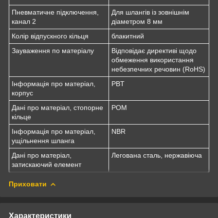
Пневматичне підключення,
Для шлангів із зовнішнім
канал 2
діаметром 8 мм
Колір відпускного кільця
блакитний
Зауваження по матеріалу
Відповідає директиві щодо
обмеження використання
небезпечних речовин (RoHS)
Інформація про матеріал,
PBT
корпус
Дані про матеріал, стопорне
POM
кільце
Інформація про матеріал,
NBR
ущільнення шланга
Дані про матеріал,
Легована сталь, нержавіюча
затискаючий елемент
Приховати
Характеристики