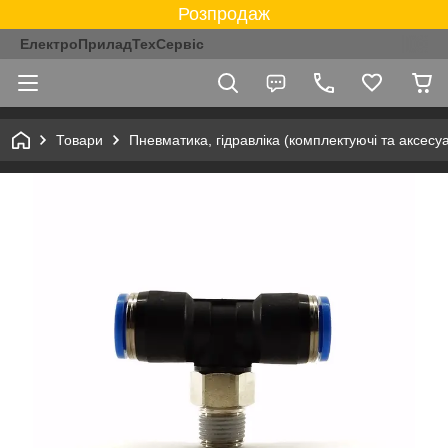
Розпродаж
ЕлектроПриладТехСервіс
Товари
Пневматика, гідравліка (комплектуючі та аксесу