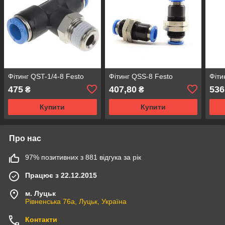
Фітинг QST-1/4-8 Festo
Фітинг QSS-8 Festo
Фіти
475
407,80
536
₴
₴
Купити
Купити
Про нас
97% позитивних з 881 відгука за рік
Працює з 22.12.2015
м. Луцьк
Рівненська 76а, Луцьк, Україна
Контакти