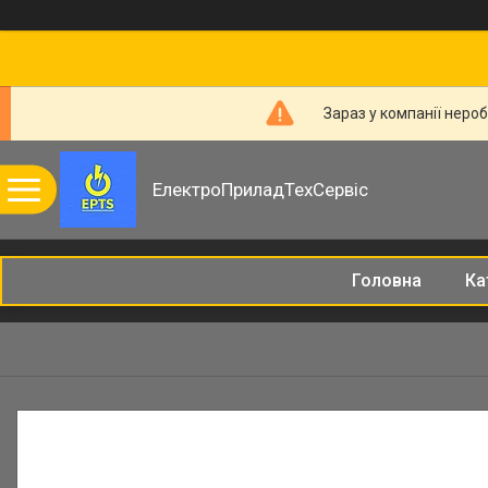
Зараз у компанії неро
ЕлектроПриладТехСервіс
Головна
Ка