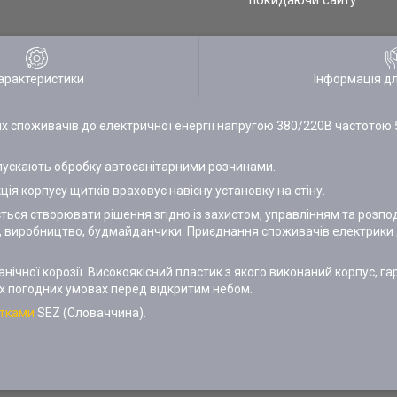
покидаючи сайту.
арактеристики
Інформація д
х споживачів до електричної енергії напругою 380/220В частотою 5
опускають обробку автосанітарними розчинами.
ція корпусу щитків враховує навісну установку на стіну.
ться створювати рішення згідно із захистом, управлінням та розпо
о, виробництво, будмайданчики. Приєднання споживачів електрики
нічної корозії. Високоякісний пластик з якого виконаний корпус, г
их погодних умовах перед відкритим небом.
тками
SEZ (Словаччина).