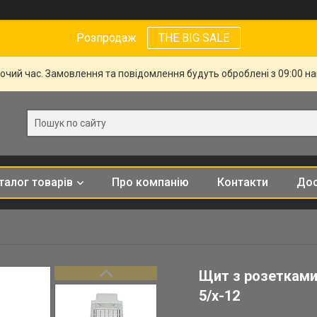
Розпродаж
THE BIG SALE
бочий час. Замовлення та повідомлення будуть оброблені з 09:00 н
талог товарів
Про компанію
Контакти
Дос
Щит з розетками 
5/x-12