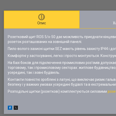
Опис
Х
Розетковий щит ROS 5/x-50 дає можливість приєднати кінцеви
розеток розташованих на зовнішній панелі.
Пило-волого захисні щитки SEZ мають рівень захисту IP44 і д
Комфортні у застосуванні, легко і просто монтуються. Конструк
На базі боксів для підключення промислових роз'ємів допускає
торговому, так і промисловому секторах: житлове будівництв
усередині, так і зовні будівель.
Контакти повністю зроблені з латуні, що виключає ризик гальва
безпеку і у важких умовах усередині будівлі та в екстремальн
Розподільні щитки (розеткові) комплектуються силовими
розе