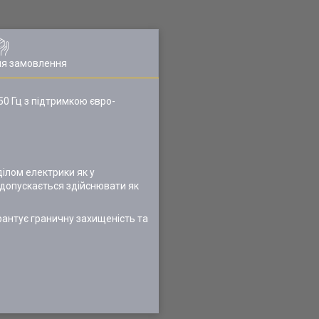
ля замовлення
0 Гц з підтримкою євро-
ділом електрики як у
 допускається здійснювати як
арантує граничну захищеність та