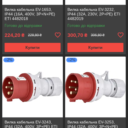
Вилка кабельна EV-1653,
Вилка кабельна EV-3232,
IP44 (16A, 400V, 3P+N+PE)
IP44 (32A, 230V, 2P+PE) ETI
ETI 4482018
4482019
Готово до відправки
Готово до відправки
224,20
300,70
₴
₴
228,80 ₴
306,80 ₴
Купити
Купити
–2%
–2%
Вилка кабельна EV-3243,
Вилка кабельна EV-3253,
IP44 (32A, 400V, 3P+PE) ETI
IP44 (32A, 400V, 3P+N+PE)