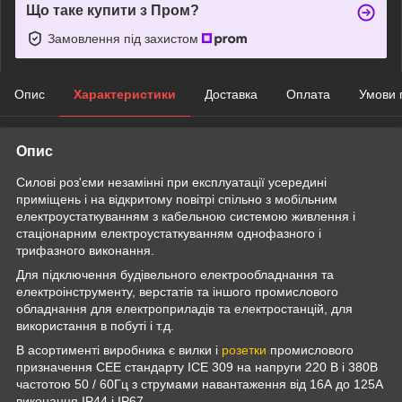
Що таке купити з Пром?
Замовлення під захистом
Опис
Характеристики
Доставка
Оплата
Умови 
Опис
Силові роз'єми незамінні при експлуатації усередині
приміщень і на відкритому повітрі спільно з мобільним
електроустаткуванням з кабельною системою живлення і
стаціонарним електроустаткуванням однофазного і
трифазного виконання.
Для підключення будівельного електрообладнання та
електроінструменту, верстатів та іншого промислового
обладнання для електроприладів та електростанцій, для
використання в побуті і т.д.
В асортименті виробника є вилки і
розетки
промислового
призначення CEE стандарту ICE 309 на напруги 220 В і 380В
частотою 50 / 60Гц з струмами навантаження від 16А до 125А
виконання IP44 і IP67.