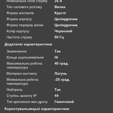
Номінальна сила струму
16 А
Тип силового роз'єму
Вилка
Форма контактів
Круглі
Форма корпусу
Циліндрична
Форма перерізу вилки
Циліндрична
Колір корпусу
Червоний
Частота струму
50 Гц
Додаткові характеристики
Заземлення
Так
Кільце ущільнювальне
Ні
Максимальна робоча
40 град.
температура
Матеріал контакту
Латунь
Мінімальна робоча
-25 град.
температура
Нейтраль
Так
Ступінь захисту IP
44
Тип кріплення жил дроту
Гвинтовий
Користувальницькі характеристики