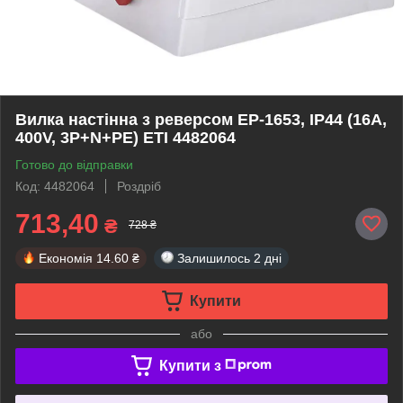
Вилка настінна з реверсом EP-1653, IP44 (16A,
400V, 3P+N+PE) ETI 4482064
Готово до відправки
Код: 4482064
Роздріб
713,40
₴
728 ₴
Економія
14.60 ₴
Залишилось
2 дні
Купити
або
Купити з