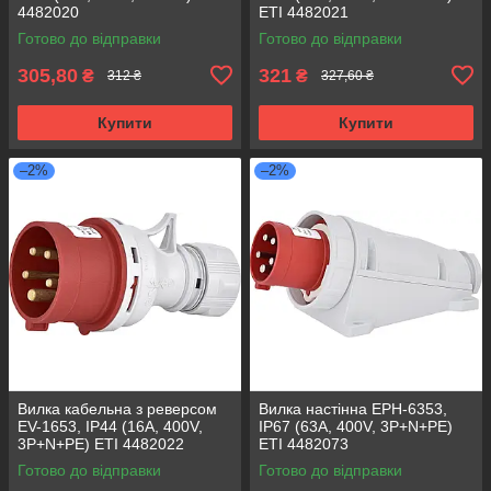
4482020
ETI 4482021
Готово до відправки
Готово до відправки
305,80
321
₴
₴
312 ₴
327,60 ₴
Купити
Купити
–2%
–2%
Вилка кабельна з реверсом
Вилка настінна EPH-6353,
EV-1653, IP44 (16A, 400V,
IP67 (63A, 400V, 3P+N+PE)
3P+N+PE) ETI 4482022
ETI 4482073
Готово до відправки
Готово до відправки