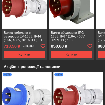
Вилка кабельна з
Вилка вбудована IRG
Вилк
реверсом EV-1653, IP44
1653, IP67 (16A, 400V,
IP44
(16A, 400V, 3P+N+PE) ETI
3P+N+PE) SEZ
(сил
4482022
718,50
858,60
880
₴
₴
733,20 ₴
Купити
Купити
Акційні пропозиції та новинки
–2%
–2%