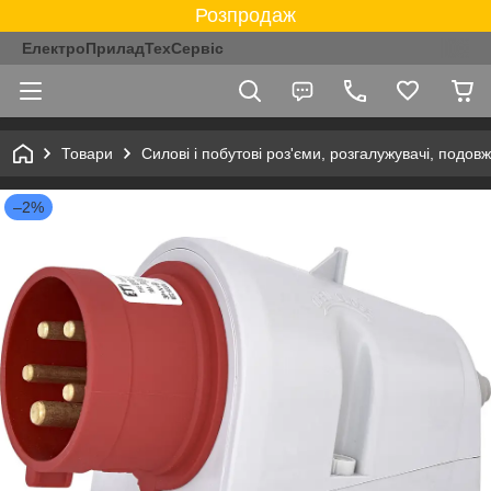
Розпродаж
ЕлектроПриладТехСервіс
Товари
Силові і побутові роз'єми, розгалужувачі, подовж
–2%