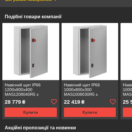
Подібні товари компанії
Навісний щит IP66
Навісний щит IP66
Наві
1200x800x400
1000x800x300
100
MAS1208040R5 з
MAS1008030R5 з
MAS
монтажною панеллю
монтажною панеллю
мон
28 779
22 419
25 
₴
₴
nVent HOFFMAN
nVent HOFFMAN
nVe
(металева розподільна
(металева розподільна
(мет
Купити
Купити
шафа)
шафа)
шаф
Акційні пропозиції та новинки