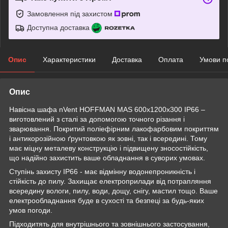
Замовлення під захистом
Доступна доставка
Опис
Характеристики
Доставка
Оплата
Умови п
Опис
Навісна шафа nVent HOFFMAN MAS 600x1200x300 IP66 –
виготовлений з сталі за допомогою точного різання і
зварювання. Покритий поліефірним лакофарбовим покриттям
і антикорозійною ґрунтовкою як зовні, так і всередині. Тому
має міцну металеву конструкцію і підвищену зносостійкість,
що надійно захистить ваше обладнання в суворих умовах.
Ступінь захисту IP66 - має відмінну водонепроникність і
стійкість до пилу. Захищає електроприлади від потрапляння
всередину вологи, пилу, води, дощу, снігу, мастил тощо. Ваше
електрообладнання буде в сухості та безпеці за будь-яких
умов погоди.
Підходитять для внутрішнього та зовнішнього застосування,