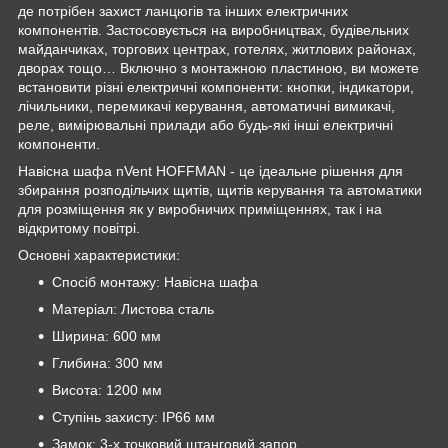
де потрібен захист ланцюгів та інших електричних
компонентів. Застосовується на виробництвах, будівельних
майданчиках, торгових центрах, готелях, житлових районах,
дворах тощо… Включно з монтажною пластиною, ви можете
встановити різні електричні компоненти: кнопки, індикатори,
лічильники, перемикачі керування, автоматичні вимикачі,
реле, вимірювальні прилади або будь-які інші електричні
компоненти.
Навісна шафа nVent HOFFMAN - це ідеальне рішення для
збирання розподільчих щитів, щитів керування та автоматики
для розміщення як у виробничих приміщеннях, так і на
відкритому повітрі.
Основні характеристики:
Спосіб монтажу: Навісна шафа
Матеріал: Листова сталь
Ширина: 600 мм
Глибина: 300 мм
Висота: 1200 мм
Ступінь захисту: IP66 мм
Замок: 3-х точковий штанговий запор