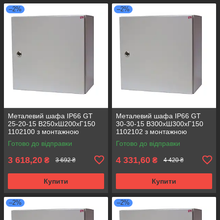
–2%
–2%
Металевий шафа IP66 GT
Металевий шафа IP66 GT
25-20-15 В250хШ200хГ150
30-30-15 В300хШ300хГ150
1102100 з монтажною
1102102 з монтажною
панеллю (розподільчий, 1
панеллю (розподільчий, 1
Готово до відправки
Готово до відправки
замок)
замок)
3 618,20
4 331,60
₴
₴
3 692 ₴
4 420 ₴
Купити
Купити
–2%
–2%