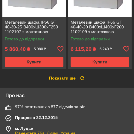
Металевий шафа IP66 GT
Металевий шафа IP66 GT
40-30-25 В400хШ300хГ250
40-40-20 В400хШ400хГ200
1102107 з монтажною
1102109 з монтажною
панеллю (розподільчий, 1
панеллю (розподільчий, 1
Готово до відправки
Готово до відправки
замок)
замок)
5 860,40
6 115,20
₴
₴
5 980 ₴
6 240 ₴
Купити
Купити
Показати ще
Про нас
97% позитивних з 877 відгуків за рік
Працює з 22.12.2015
м. Луцьк
Рівненська 76а, Луцьк, Україна