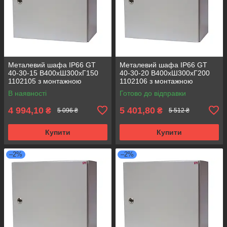
Металевий шафа IP66 GT
Металевий шафа IP66 GT
40-30-15 В400хШ300хГ150
40-30-20 В400хШ300хГ200
1102105 з монтажною
1102106 з монтажною
панеллю (розподільчий, 1
панеллю (розподільчий, 1
В наявності
Готово до відправки
замок)
замок)
4 994,10
5 401,80
₴
₴
5 096 ₴
5 512 ₴
Купити
Купити
–2%
–2%