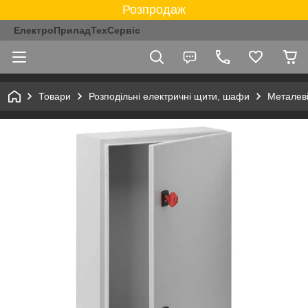
Розпродаж
ЕлектроПриладТехСервіс
Товари
Розподільні електричні щити, шафи
Металев