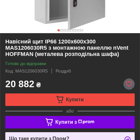
Навісний щит IP66 1200x600x300
MAS1206030R5 з монтажною панеллю nVent
HOFFMAN (металева розподільна шафа)
Готово до відправки
Код: MAS1206030R5
Роздріб
20 882
₴
Купити
або
Купити з
Що таке купити з Пром?