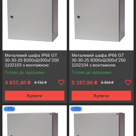
Металевий шафа IP66 GT
Металевий шафа IP66 GT
30-30-20 В300хШ300хГ200
30-30-25 В300хШ300хГ250
1102103 з монтажною
1102104 з монтажною
панеллю (розподільчий, 1
панеллю (розподільчий, 1
Готово до відправки
Готово до відправки
замок)
замок)
4 637,40
5 197,90
₴
₴
4 732 ₴
5 304 ₴
Купити
Купити
–2%
–2%