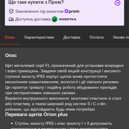
Що таке купити з Пром?
Замовлення під захистом
Доступна доставка
Опис
Характеристики
Доставка
Оплата
Умови п
Опис
Щит металевий серії FL призначений для установки всередині
і зовні приміщень. Завдяки своїй міцній конструкції і високого
ступеня захисту IP65 корпус щитка може протистояти
механічним навантаженням, вологості і дії хімічних речовин.
Це гарантує тривалу і надійну роботу вбудованих приладів
при несприятливих зовнішніх умовах.
Варіанти внутрішнього виконання: монтажні пластини зі сталі
або пластику, а також широкий ряд систем S і C з din-
рейками, що відповідають будь-яким потребам.
Переваги щитів Orion plus
Ступінь захисту IP65 і клас захисту l + ll допускають
використання в приміщеннях і поза приміщеннями.