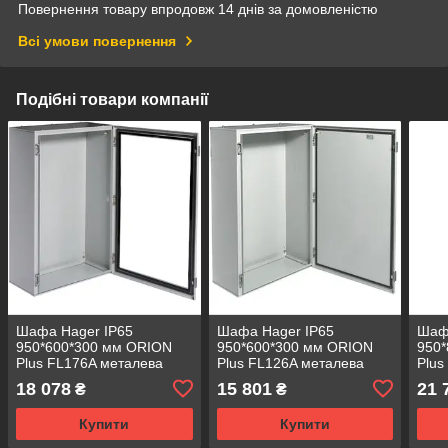
Повернення товару впродовж 14 днів за домовленістю
Всі умови повернення
Подібні товари компанії
Шафа Hager IP65
Шафа Hager IP65
Шаф
950*600*300 мм ORION
950*600*300 мм ORION
950
Plus FL176A металева
Plus FL126A металева
Plus
(прозорі двері)
(непрозорі двері)
(про
18 078
15 801
21 
₴
₴
Купити
Купити