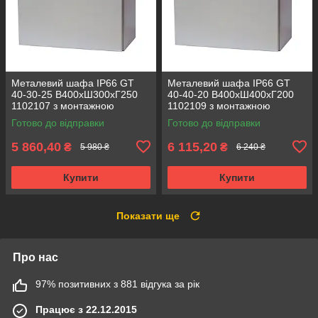
Металевий шафа IP66 GT
Металевий шафа IP66 GT
40-30-25 В400хШ300хГ250
40-40-20 В400хШ400хГ200
1102107 з монтажною
1102109 з монтажною
панеллю (розподільчий, 1
панеллю (розподільчий, 1
Готово до відправки
Готово до відправки
замок)
замок)
5 860,40
6 115,20
₴
₴
5 980 ₴
6 240 ₴
Купити
Купити
Показати ще
Про нас
97% позитивних з 881 відгука за рік
Працює з 22.12.2015