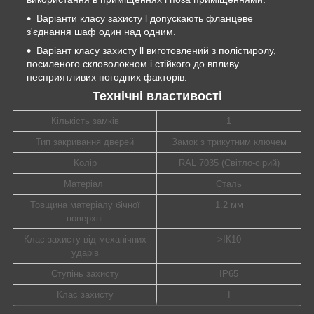
Варіанти класу захисту l допускають фланцеве
з'єднання шаф один над одним.
Варіант класу захисту ll виготовлений з полістиролу,
посиленого скловолокном і стійкого до впливу
несприятливих погодних факторів.
Технічні властивості
Кількість замків
1
Тип закривання дверей
Замок з трикутним ключем
Колір
RAL 7035 (Світло-сірий)
Матеріал
Сталь
Товщина матеріалу бічної
1.2 мм
поверхні
Клас захисту від механічних
>ІК10
ударів
Ступінь захисту
ІР65
Клас захисту
І