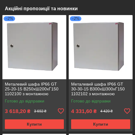
Акційні пропозиції та новинки
–2%
–2%
Металевий шафа IP66 GT
Металевий шафа IP66 GT
25-20-15 В250хШ200хГ150
30-30-15 В300хШ300хГ150
1102100 з монтажною
1102102 з монтажною
панеллю (розподільчий, 1
панеллю (розподільчий, 1
Готово до відправки
Готово до відправки
замок)
замок)
3 618,20
4 331,60
₴
₴
3 692 ₴
4 420 ₴
Купити
Купити