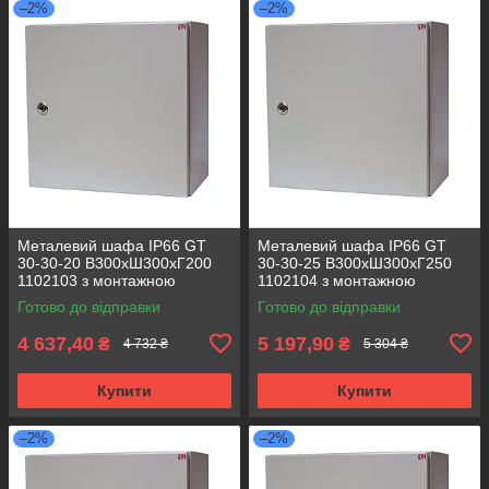
–2%
–2%
Металевий шафа IP66 GT
Металевий шафа IP66 GT
30-30-20 В300хШ300хГ200
30-30-25 В300хШ300хГ250
1102103 з монтажною
1102104 з монтажною
панеллю (розподільчий, 1
панеллю (розподільчий, 1
Готово до відправки
Готово до відправки
замок)
замок)
4 637,40
5 197,90
₴
₴
4 732 ₴
5 304 ₴
Купити
Купити
–2%
–2%