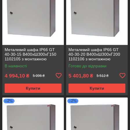
Металевий шафа IP66 GT
Металевий шафа IP66 GT
40-30-15 В400хШ300хГ150
40-30-20 В400хШ300хГ200
1102105 з монтажною
1102106 з монтажною
панеллю (розподільчий, 1
панеллю (розподільчий, 1
В наявності
Готово до відправки
замок)
замок)
4 994,10
5 401,80
₴
₴
5 096 ₴
5 512 ₴
Купити
Купити
–2%
–2%