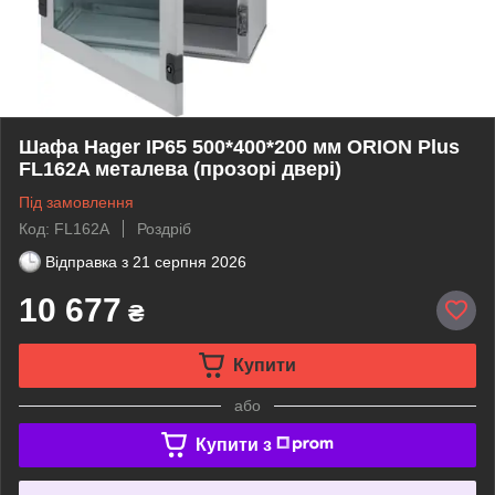
Шафа Hager IP65 500*400*200 мм ORION Plus
FL162A металева (прозорі двері)
Під замовлення
Код: FL162A
Роздріб
Відправка з
21 серпня 2026
10 677
₴
Купити
або
Купити з