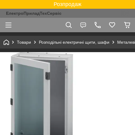
Розпродаж
ЕлектроПриладТехСервіс
Товари
Розподільні електричні щити, шафи
Металев