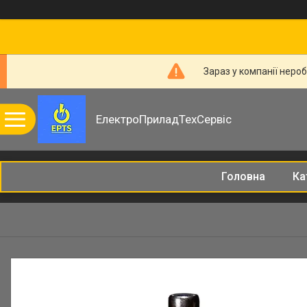
Зараз у компанії неро
ЕлектроПриладТехСервіс
Головна
Ка