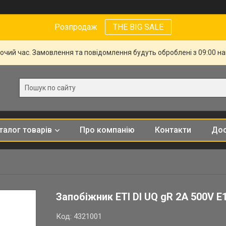
Розпродаж
THE BIG SALE
бочий час. Замовлення та повідомлення будуть оброблені з 09:00 н
талог товарів
Про компанію
Контакти
Дос
Запобіжник ETI DI UQ gR 2A 500V E
Код:
4321001