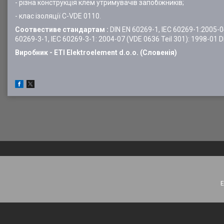
- різна конструкція клем утримувачів запобіжників;
- клас ізоляції C-VDE 0110.
Соотвестиве стандартам :
DIN EN 60269-1, IEC 60269-1:2005-04
60269-3-1, IEC 60269-3-1: 2004-07 (VDE 0636 Teil 301): 1998-01 
Виробник - ETI Elektroelement d.o.o. (Словенія)