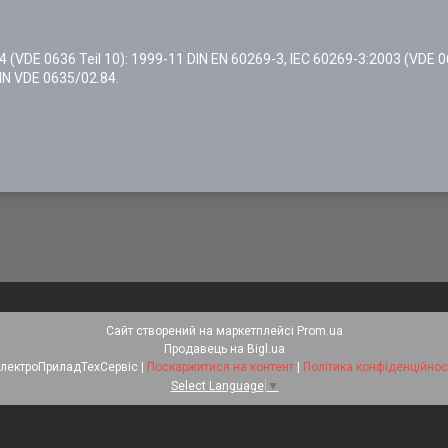
 (VDE 0636 Teil 10): 1999-11 DIN EN 60269-3, IEC 60269-3:2003 (VDE 06
DIN VDE 0635/02.84.
Сайт створений на маркетплейсі
Prom.ua
Продавець на Bigl.ua
ЕлектроПриладТехСервіс |
Поскаржитися на контент
|
Політика конфіденційнос
Select Language
▼