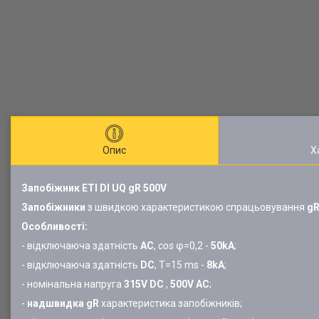
Опис
Х
Запобіжник ETI DI UQ gR 500V
Запобіжники
з швидкою характеристикою спрацьовування
g
Особливості:
- відключаюча здатність
AC
,
cos
φ=0,2 -
50kA
;
- відключаюча здатність
DC
, T=15 ms -
8kA
;
- номінальна напруга
315V DC
,
500V AC
;
-
надшвидка gR
характеристика запобіжників;