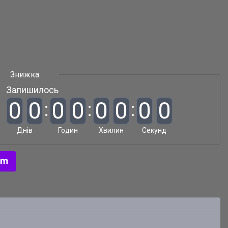
Залишилось
0
0
0
0
0
0
0
0
Днів
Годин
Хвилин
Секунд