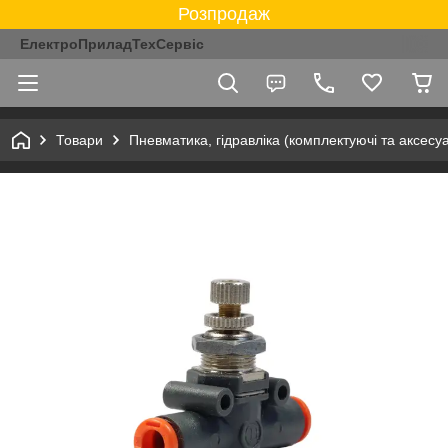
Розпродаж
ЕлектроПриладТехСервіс
Товари
Пневматика, гідравліка (комплектуючі та аксесу