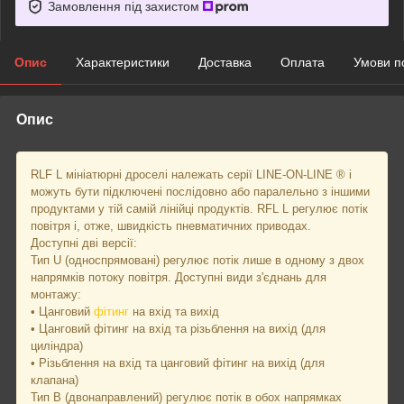
Замовлення під захистом
Опис
Характеристики
Доставка
Оплата
Умови п
Опис
RLF L мініатюрні дроселі належать серії LINE-ON-LINE ® і
можуть бути підключені послідовно або паралельно з іншими
продуктами у тій самій лінійці продуктів. RFL L регулює потік
повітря і, отже, швидкість пневматичних приводах.
Доступні дві версії:
Тип U (односпрямовані) регулює потік лише в одному з двох
напрямків потоку повітря. Доступні види з'єднань для
монтажу:
• Цанговий
фітинг
на вхід та вихід
• Цанговий фітинг на вхід та різьблення на вихід (для
циліндра)
• Різьблення на вхід та цанговий фітинг на вихід (для
клапана)
Тип B (двонаправлений) регулює потік в обох напрямках