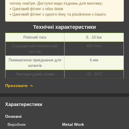
потоку повітря. Доступні види з'єднань для монтажу:
• Цанговий фітинг з обох боків
• Цанговий фітинг з одного боку та різьблення з іншого
Технічні характеристики
Робочий тиск
0...10 bar
Стандартний номінальний
450 l/min
росхід
Пневматичне приєднання для
6 мм
шлангів
Температурний режим
-20...60°C
Приховати
Характеристики
Основні
Виробник
Metal Work