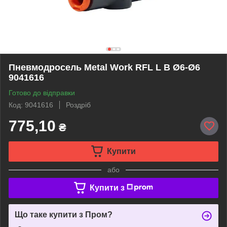
Пневмодросель Metal Work RFL L B Ø6-Ø6
9041616
Готово до відправки
Код: 9041616
Роздріб
775,10
₴
Купити
або
Купити з
Що таке купити з Пром?