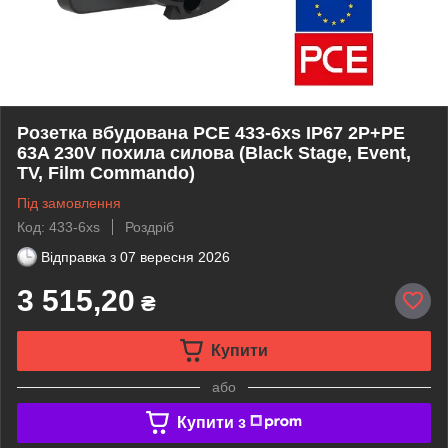
Розетка вбудована PCE 433-6xs IP67 2P+PE
63A 230V похила силова (Black Stage, Event,
TV, Film Commando)
Під замовлення
Код: 433-6xs
Роздріб
Відправка з
07 вересня 2026
3 515,20
₴
Купити
або
Купити з