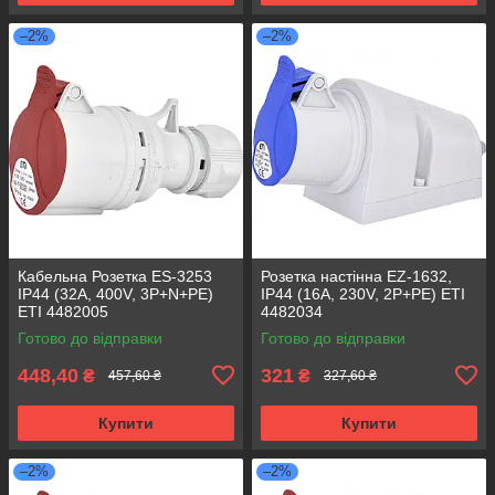
–2%
–2%
Кабельна Розетка ES-3253
Розетка настінна EZ-1632,
IP44 (32A, 400V, 3P+N+PE)
IP44 (16A, 230V, 2P+PE) ETI
ETI 4482005
4482034
Готово до відправки
Готово до відправки
448,40
321
₴
₴
457,60 ₴
327,60 ₴
Купити
Купити
–2%
–2%