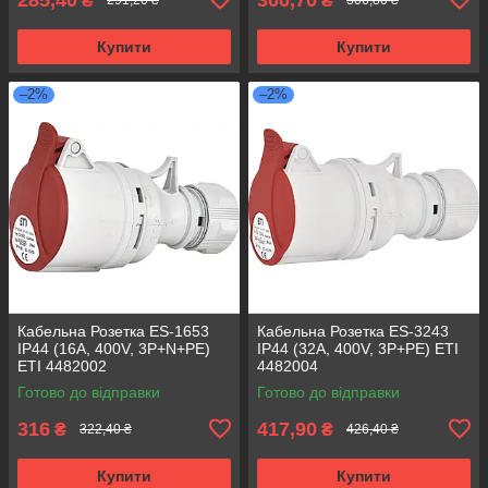
₴
₴
291,20 ₴
306,80 ₴
Купити
Купити
–2%
–2%
Кабельна Розетка ES-1653
Кабельна Розетка ES-3243
IP44 (16A, 400V, 3P+N+PE)
IP44 (32A, 400V, 3P+PE) ETI
ETI 4482002
4482004
Готово до відправки
Готово до відправки
316
417,90
₴
₴
322,40 ₴
426,40 ₴
Купити
Купити