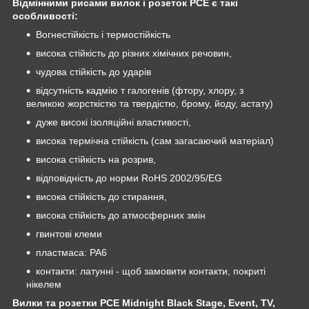
Відмінними рисами вилок і розеток PCE є такі
особливості:
Вогнестійкість і термостійкість
висока стійкість до різних хімічних речовин,
чудова стійкість до ударів
відсутність кадмію т галогенів (фтору, хлору, з
великою жорсткістю та твердістю, брому, йоду, астату)
дуже високі ізоляційні властивості,
висока термічна стійкість (сам загасаючий матеріал)
висока стійкість на розрив,
відповідність до норми RoHS 2002/95/EG
висока стійкість до стирання,
висока стійкість до атмосферних змін
гвинтові клеми
пластмаса: PA6
контакти: латунні - щоб замовити контакти, покриті
нікелем
Вилки та розетки PCE Midnight Black Stage, Event, TV,