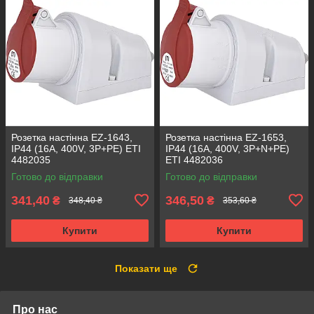
Розетка настінна EZ-1643,
Розетка настінна EZ-1653,
IP44 (16A, 400V, 3P+PE) ETI
IP44 (16A, 400V, 3P+N+PE)
4482035
ETI 4482036
Готово до відправки
Готово до відправки
341,40
346,50
₴
₴
348,40 ₴
353,60 ₴
Купити
Купити
Показати ще
Про нас