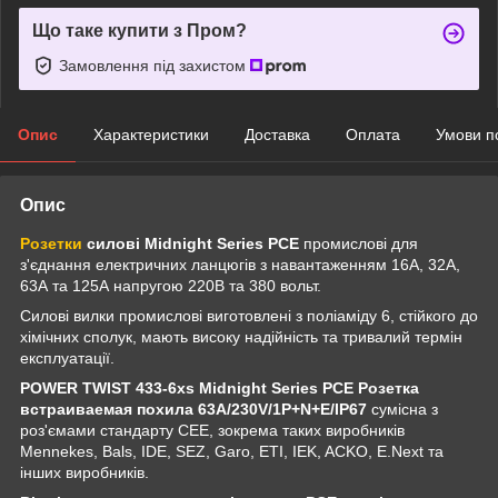
Що таке купити з Пром?
Замовлення під захистом
Опис
Характеристики
Доставка
Оплата
Умови п
Опис
Розетки
силові Midnight Series PCE
промислові для
з'єднання електричних ланцюгів з навантаженням 16А, 32А,
63А та 125А напругою 220В та 380 вольт.
Силові вилки промислові виготовлені з поліаміду 6, стійкого до
хімічних сполук, мають високу надійність та тривалий термін
експлуатації.
POWER TWIST 433-6xs Midnight Series PCE Розетка
встраиваемая похила 63A/230V/1P+N+E/IP67
сумісна з
роз'ємами стандарту СЕЕ, зокрема таких виробників
Mennekes, Bals, IDE, SEZ, Garo, ETI, IEK, ACKO, E.Next та
інших виробників.