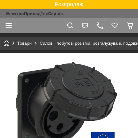
Розпродаж
ЕлектроПриладТехСервіс
Товари
Силові і побутові роз'єми, розгалужувачі, подовж