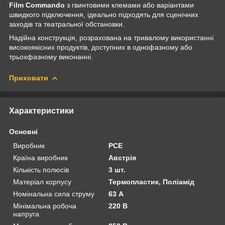
Film Commando
з гвинтовими клемами або варіантами
швидкого підключення, ідеально підходять для сценічних
заходів та театральної обстановки.
Надійна конструкція, розрахована на тривалому використанні
високоякісних продуктів, доступних в однофазному або
трьохфазному виконанні.
Приховати
Характеристики
Основні
Виробник
PCE
Країна виробник
Австрія
Кількість полюсів
3 шт.
Матеріал корпусу
Термопластик, Поліамід
Номінальна сила струму
63 А
Мінімальна робоча
220 В
напруга