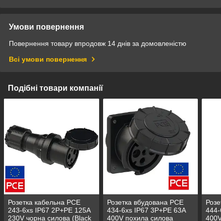
Умови повернення
Повернення товару впродовж 14 днів за домовленістю
Всі умови повернення
Подібні товари компанії
Розетка кабельна PCE
Розетка вбудована PCE
Розе
243-6xs IP67 2P+PE 125A
434-6xs IP67 3P+PE 63A
444-
230V чорна силова (Black
400V похила силова
400V