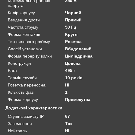
Максимальна робоча
250 В
напруга
Колір корпусу
Чорний
Введення дроти
Прямий
Частота струму
50 Гц
Форма контактів
Круглі
Тип силового роз'єму
Розетка
Спосіб установки
Вбудований
Форма перерізу вилки
Циліндрична
Конструкція
Цілісна
Вага
495 г
Термін служби
10 років
Розетка переносна
Ні
Кількість фаз
1
Форма корпусу
Прямокутна
Додаткові характеристики
Ступінь захисту IP
67
Заземлення
Так
Нейтраль
Ні