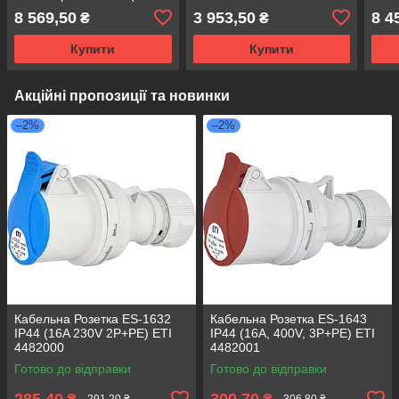
Stage, Event, TV, Film
(Black Stage, Event, TV,
(Bla
8 569,50
3 953,50
8 4
₴
₴
Commando)
Film Commando)
Fil
Купити
Купити
Акційні пропозиції та новинки
–2%
–2%
Кабельна Розетка ES-1632
Кабельна Розетка ES-1643
IP44 (16A 230V 2P+PE) ETI
IP44 (16A, 400V, 3P+PE) ETI
4482000
4482001
Готово до відправки
Готово до відправки
285,40
300,70