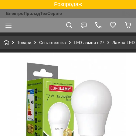
Розпродаж
ЕлектроПриладТехСервіс
Товари
Світлотехніка
LED лампи e27
Лампа LED 