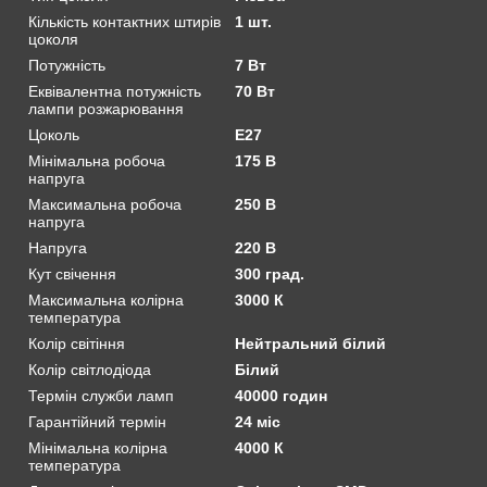
Кількість контактних штирів
1 шт.
цоколя
Потужність
7 Вт
Еквівалентна потужність
70 Вт
лампи розжарювання
Цоколь
E27
Мінімальна робоча
175 В
напруга
Максимальна робоча
250 В
напруга
Напруга
220 В
Кут свічення
300 град.
Максимальна колірна
3000 К
температура
Колір світіння
Нейтральний білий
Колір світлодіода
Білий
Термін служби ламп
40000 годин
Гарантійний термін
24 міс
Мінімальна колірна
4000 К
температура