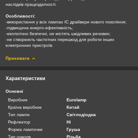
наслідків працездатності.
Особливості:
-використання у всіх лампах IC драйвери нового покоління;
-підвищена енерго-ефективність;
-екологічно безпечні, не містять шкідливих речовин;
-не створюють частотних перешкод для роботи інших
електронних пристроїв.
Приховати
Характеристики
Основні
Виробник
Eurolamp
Країна виробник
Китай
Тип лампи
Світлодіодна
Рефлектор
Ні
Форма лампочки
Груша
Тип цоколя
Різьба