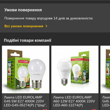
Умови повернення
Повернення товару впродовж 14 днів за домовленістю
Всі умови повернення
Подібні товари компанії
Лампа LED EUROLAMP
Лампа LED EUROLAMP
Лам
G45 5W E27 4000K 220V
А60 12W E27 4000K 220V
G45
LED-G45-05274(P) ("Шар",
LED-A60-12274(P)
LED-
світлодіодна)
(класична світлодіодна)
світ