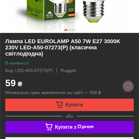
Лампа LED EUROLAMP А50 7W E27 3000K
230V LED-A50-07273(P) (класична
світлодіодна)
В наявності
Код: LED-A50-07273(P)
Роздріб
59
₴
Мінімальна сума замовлення на сайті — 500 ₴
Купити
або
Купити з