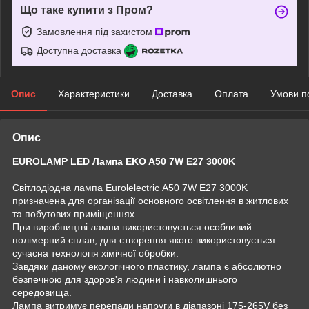
Що таке купити з Пром?
Замовлення під захистом
Доступна доставка
Опис
Характеристики
Доставка
Оплата
Умови п
Опис
EUROLAMP LED Лампа EKO A50 7W E27 3000K
Світлодіодна лампа Eurolelectric А50 7W E27 3000K
призначена для організації основного освітлення в житлових
та побутових приміщеннях.
При виробництві лампи використовується особливий
полімерний сплав, для створення якого використовується
сучасна технологія хімічної обробки.
Завдяки даному екологічного пластику, лампа є абсолютно
безпечною для здоров'я людини і навколишнього
середовища.
Лампа витримує перепади напруги в діапазоні 175-265V без