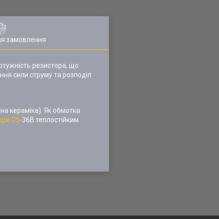
ля замовлення
потужність резистора, що
ння сили струму та розподіл
а кераміка). Як обмотка
ори С5
-36В теплостійким