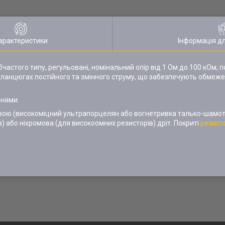
арактеристики
Інформація д
убчастого типу, регульовані, номінальний опір від 1 Ом до 100 кОм, 
 в ланцюгах постійного та змінного струму, що забезпечують обмеже
ннями.
вою (високоміцний ультрапорцелян або вогнетривка талько-шамотн
 або ніхромова (для високоомних резисторів) дріт. Покриті
резист