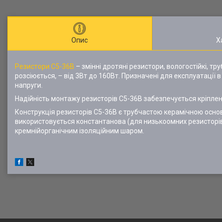
Опис
Х
Резистори
С5-36В
– змінні дротяні резистори, вологостійкі, тр
розсіюється, – від 3Вт до 160Вт. Призначені для експлуатації
напруги.
Надійність монтажу резисторів С5-36В забезпечується кріпле
Конструкція резисторів С5-36В є трубчастою керамічною осно
використовується константанова (для низькоомних резисторів)
кремнійорганічним ізоляційним шаром.