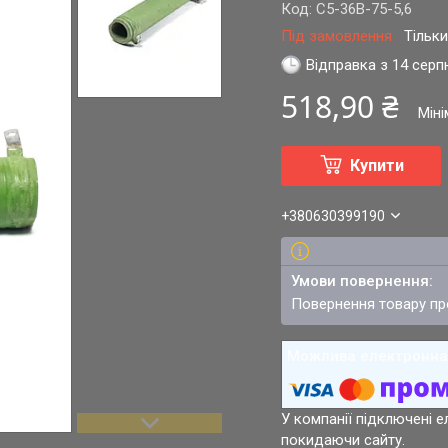
Код:
С5-36В-75-5,6
Під замовлення
Тільк
Відправка з 14 серп
518,90 ₴
Мін
Купити
+380630399190
повернення товару п
У компанії підключені е
покидаючи сайту.