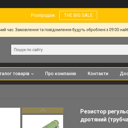
Розпродаж
THE BIG SALE
чий час. Замовлення та повідомлення будуть оброблені з 09:00 най
талог товарів
Про компанію
Контакти
Дос
Резистор регульо
дротяний (трубча