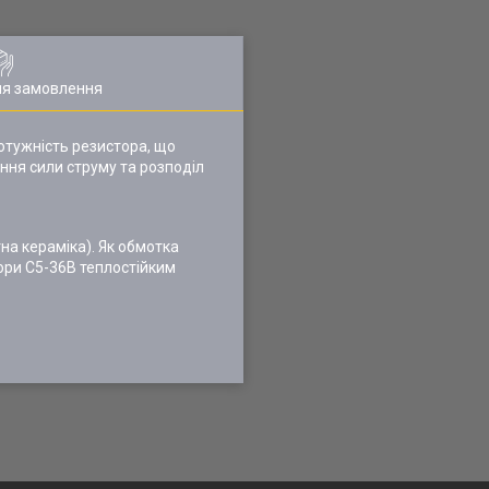
ля замовлення
 потужність резистора, що
ння сили струму та розподіл
а кераміка). Як обмотка
ори С5-36В теплостійким