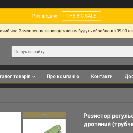
Розпродаж
THE BIG SALE
бочий час. Замовлення та повідомлення будуть оброблені з 09:00 н
талог товарів
Про компанію
Контакти
Дос
Резистор регульо
дротяний (трубча