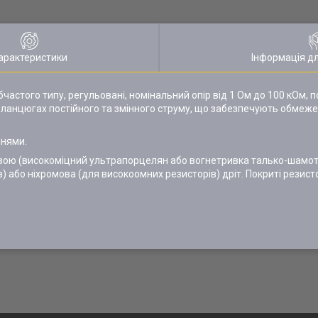
арактеристики
Інформація д
рубчастого типу, регульовані, номінальний опір від 1 Ом до 100 кОм,
 в ланцюгах постійного та змінного струму, що забезпечують обмеже
ннями.
вою (високоміцний ультрапорцелян або вогнетривка талько-шамотн
 або ніхромова (для високоомних резисторів) дріт. Покриті резист