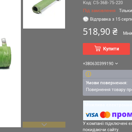
Код:
С5-36В-75-220
Під замовлення
Тільк
Відправка з 15 серп
518,90 ₴
Мін
Купити
+380630399190
повернення товару п
У компанії підключені е
покидаючи сайту.