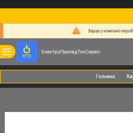
Зараз у компанії неро
ЕлектроПриладТехСервіс
Головна
Ка