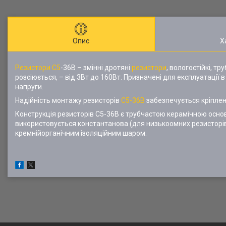
Опис
Х
Резистори С5
-36В – змінні дротяні
резистори
, вологостійкі, т
розсіюється, – від 3Вт до 160Вт. Призначені для експлуатації
напруги.
Надійність монтажу резисторів
С5-36В
забезпечується кріпле
Конструкція резисторів С5-36В є трубчастою керамічною осно
використовується константанова (для низькоомних резисторів)
кремнійорганічним ізоляційним шаром.