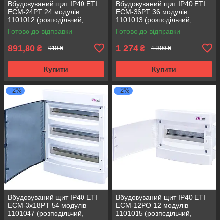
Вбудовуваний щит IP40 ETI
Вбудовуваний щит IP40 ETI
ECM-24PT 24 модулів
ECM-36PT 36 модулів
1101012 (розподільчий,
1101013 (розподільчий,
модульний, з прозорою
модульний, з прозорою
Готово до відправки
Готово до відправки
дверцятами)
дверцятами)
891,80
1 274
₴
₴
910 ₴
1 300 ₴
Купити
Купити
–2%
–2%
Вбудовуваний щит IP40 ETI
Вбудовуваний щит IP40 ETI
ECM-3x18PT 54 модулів
ECM-12PO 12 модулів
1101047 (розподільчий,
1101015 (розподільчий,