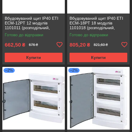
Вбудовуваний щит IP40 ETI
Вбудовуваний щит IP40 ETI
ECM-12PT 12 модулів
ECM-18PT 18 модулів
1101011 (розподільчий,
1101018 (розподільчий,
модульний, з прозорою
модульний, з прозорою
Готово до відправки
Готово до відправки
дверцятами)
дверцятами)
662,50
805,20
₴
₴
676 ₴
821,60 ₴
Купити
Купити
–2%
–2%