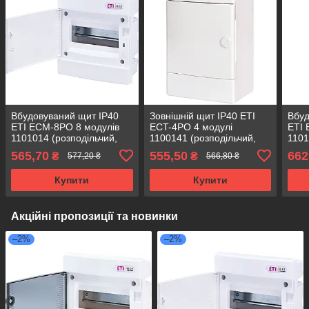
Вбудовуваний щит IP40
Зовнішній щит IP40 ETI
Вбуд
ETI ECM-8PO 8 модулів
ECT-4PO 4 модулі
ETI 
1101014 (розподільчий,
1100141 (розподільчий,
1101
модульний, з білими
навісний, модульний, з
моду
565,70
555,50
662
₴
₴
577,20 ₴
566,80 ₴
дверцятами)
білими дверцятами)
двер
Купити
Купити
Акційні пропозиції та новинки
–2%
–2%