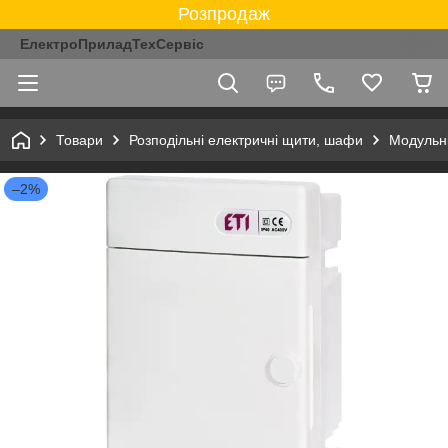
Розпродаж
ЕлектроПриладТехСервіс
Товари
Розподільні електричні щити, шафи
Модульні
–2%