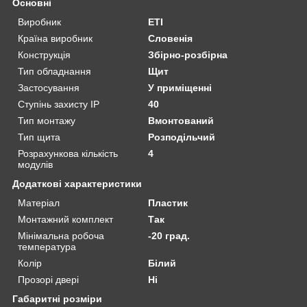
Основні
Виробник
ETI
Країна виробник
Словенія
Конструкція
Збірно-розбірна
Тип обладнання
Щит
Застосування
У приміщенні
Ступінь захисту IP
40
Тип монтажу
Вмонтований
Тип щита
Розподільчий
Розрахункова кількість
4
модулів
Додаткові характеристики
Матеріал
Пластик
Монтажний комплект
Так
Мінімальна робоча
-20 град.
температура
Колір
Білий
Прозорі двері
Ні
Габаритні розміри