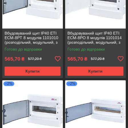
Вбудовуваний щит IP40 ETI
Вбудовуваний щит IP40 ETI
ECM-8PT 8 модулів 1101010
ECM-8PO 8 модулів 1101014
(розподільчий, модульний, з
(розподільчий, модульний, з
прозорою дверцятами)
білими дверцятами)
Готово до відправки
Готово до відправки
565,70
565,70
₴
₴
577,20 ₴
577,20 ₴
Купити
Купити
–2%
–2%