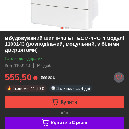
Вбудовуваний щит IP40 ETI ECM-4PO 4 модулі
1100143 (розподільчий, модульний, з білими
дверцятами)
Готово до відправки
Код: 1100143
Роздріб
555,50
₴
566,80 ₴
Економія
11.30 ₴
Залишилось
4 дні
Купити
або
Купити з