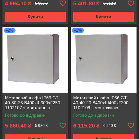
4 994,10
5 401,80
₴
₴
5 096 ₴
5 512 ₴
Купити
Купити
–2%
–2%
Металевий шафа IP66 GT
Металевий шафа IP66 GT
40-30-25 В400хШ300хГ250
40-40-20 В400хШ400хГ200
1102107 з монтажною
1102109 з монтажною
панеллю (розподільчий, 1
панеллю (розподільчий, 1
Готово до відправки
Готово до відправки
замок)
замок)
5 860,40
6 115,20
₴
₴
5 980 ₴
6 240 ₴
Купити
Купити