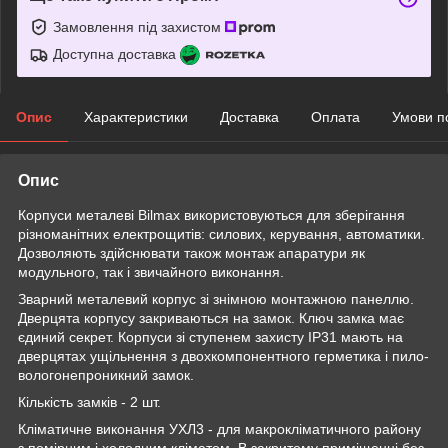
Замовлення під захистом
Доступна доставка
Опис
Характеристики
Доставка
Оплата
Умови п
Опис
Корпуси металеві Bilmax використовуються для зберігання
різноманітних електрощитів: силових, керування, автоматики.
Дозволяють здійснювати також монтаж апаратури як
модульного, так і звичайного виконання.
Зварний металевий корпус зі знімною монтажною панеллю.
Дверцята корпусу закриваються на замок. Ключ замка має
єдиний секрет. Корпуси зі ступенем захисту IP31 мають на
дверцятах ущільнення з двохкомпонентного герметика і пило-
вологонепроникний замок.
Кількість замків - 2 шт.
Кліматичне виконання УХЛ3 - для макрокліматичного району
з помірним і холодним кліматом. В закритому приміщенні без