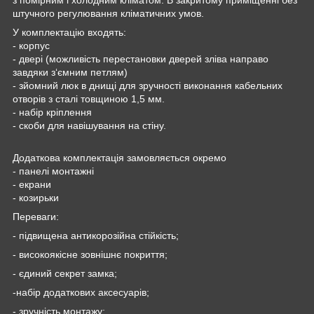
штучного регулювання кліматичних умов.
У комплектацію входять:
- корпус
- двері (можливість перестановки дверей зліва направо
завдяки з‘ємним петлям)
- зйомний люк в днищі для зручності виконання кабельних
отворів з сталі товщиною 1,5 мм.
- набір кріплення
- скоби для навішування на стіну.
Додаткова комплектація замовляється окремо
- панелі монтажні
- екрани
- козирьки
Переваги:
- підвищена антикорозійна стійкість;
- високоякісне зовнішнє покриття;
- єдиний секрет замка;
-набір додаткових аксесуарів;
- зручність монтажу;