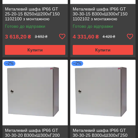
Металевий шафа IP66 GT
Металевий шафа IP66 GT
25-20-15 В250хШ200хГ150
30-30-15 В300хШ300хГ150
1102100 з монтажною
1102102 з монтажною
панеллю (розподільчий, 1
панеллю (розподільчий, 1
Готово до відправки
Готово до відправки
замок)
замок)
3 618,20
4 331,60
₴
₴
3 692 ₴
4 420 ₴
Купити
Купити
–2%
–2%
Металевий шафа IP66 GT
Металевий шафа IP66 GT
30-30-20 В300хШ300хГ200
30-30-25 В300хШ300хГ250