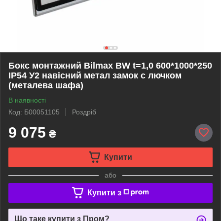
Бокс монтажний Bilmax BW t=1,0 600*1000*250
IP54 У2 навісний метал замок с лючком
(металева шафа)
В наявності
Код: Б00051105
Роздріб
9 075
₴
Купити
або
Купити з
Що таке купити з Пром?