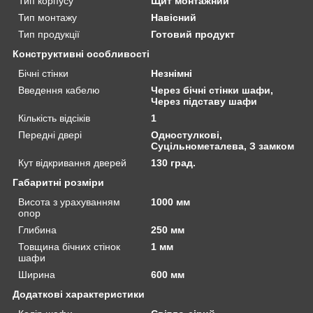
Тип корпусу
Щит монтажний
Тип монтажу
Навісний
Тип продукції
Готовий продукт
Конструктивні особливості
Бічні стінки
Незнімні
Введення кабелю
Через бічні стінки шафи,
Через підставу шафи
Кількість відсіків
1
Передні двері
Одностулкові,
Суцільнометалева, З замком
Кут відкривання дверей
130 град.
Габаритні розміри
Висота з урахуванням
1000 мм
опор
Глибина
250 мм
Товщина бічних стінок
1 мм
шафи
Ширина
600 мм
Додаткові характеристики