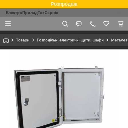
Розпродаж
ЕлектроПриладТехСервіс
Товари
Розподільні електричні щити, шафи
Металев