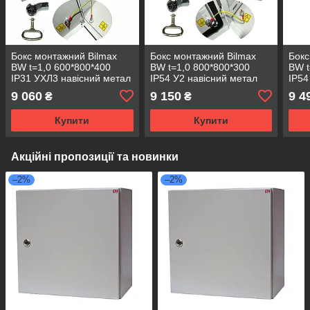
Бокс монтажний Bilmax
Бокс монтажний Bilmax
Бокс
BW t=1,0 600*800*400
BW t=1,0 800*800*300
BW t
IP31 УХЛ3 навісний метал
IP54 У2 навісний метал
IP54
замок з сальником
замок з сальником
замо
9 060
9 150
9 4
₴
₴
(металева шафа)
(металева шафа)
шаф
Купити
Купити
Акційні пропозиції та новинки
–2%
–2%