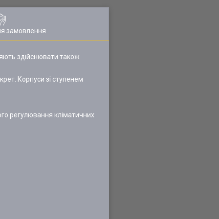
ля замовлення
ляють здійснювати також
рет. Корпуси зі ступенем
ого регулювання кліматичних