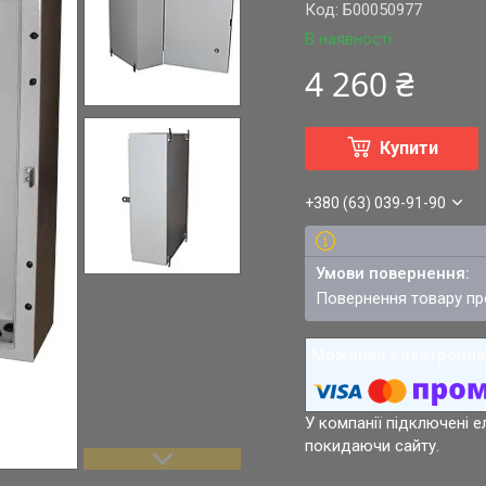
Код:
Б00050977
В наявності
4 260 ₴
Купити
+380 (63) 039-91-90
повернення товару п
У компанії підключені е
покидаючи сайту.