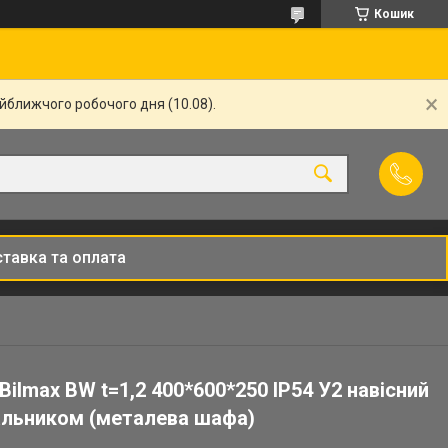
Кошик
айближчого робочого дня (10.08).
тавка та оплата
ilmax BW t=1,2 400*600*250 IP54 У2 навісний
альником (металева шафа)