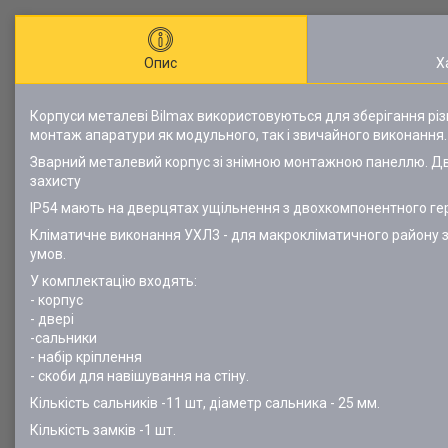
Опис
Х
Корпуси металеві Bilmax використовуються для зберігання рі
монтаж апаратури як модульного, так і звичайного виконання.
Зварний металевий корпус зі знімною монтажною панеллю. Две
захисту
IP54 мають на дверцятах ущільнення з двохкомпонентного гер
Кліматичне виконання УХЛ3 - для макрокліматичного району з
умов.
У комплектацію входять:
- корпус
- двері
-сальники
- набір кріплення
- скоби для навішування на стіну.
Кількість сальників -11 шт, діаметр сальника - 25 мм.
Кількість замків -1 шт.