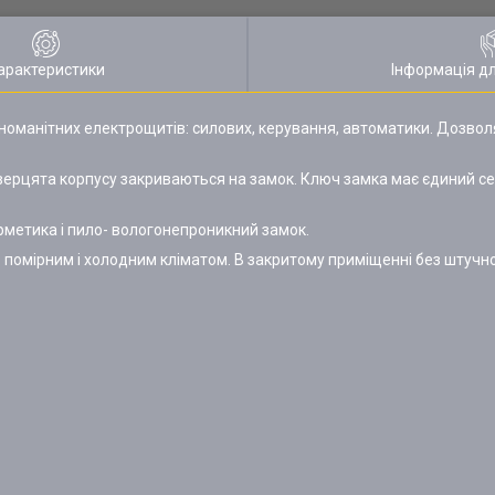
арактеристики
Інформація д
зноманітних електрощитів: силових, керування, автоматики. Дозво
рцята корпусу закриваються на замок. Ключ замка має єдиний сек
метика і пило- вологонепроникний замок.
 помірним і холодним кліматом. В закритому приміщенні без штучн