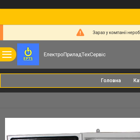
Зараз у компанії неро
ЕлектроПриладТехСервіс
Головна
Ка