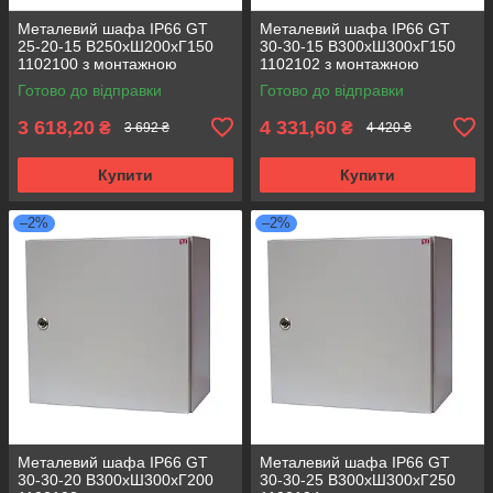
Металевий шафа IP66 GT
Металевий шафа IP66 GT
25-20-15 В250хШ200хГ150
30-30-15 В300хШ300хГ150
1102100 з монтажною
1102102 з монтажною
панеллю (розподільчий, 1
панеллю (розподільчий, 1
Готово до відправки
Готово до відправки
замок)
замок)
3 618,20
4 331,60
₴
₴
3 692 ₴
4 420 ₴
Купити
Купити
–2%
–2%
Металевий шафа IP66 GT
Металевий шафа IP66 GT
30-30-20 В300хШ300хГ200
30-30-25 В300хШ300хГ250