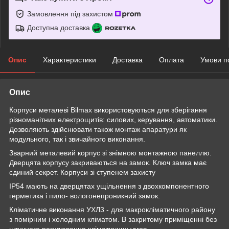
Замовлення під захистом
Доступна доставка
Опис
Характеристики
Доставка
Оплата
Умови п
Опис
Корпуси металеві Bilmax використовуються для зберігання
різноманітних електрощитів: силових, керування, автоматики.
Дозволяють здійснювати також монтаж апаратури як
модульного, так і звичайного виконання.
Зварний металевий корпус зі знімною монтажною панеллю.
Дверцята корпусу закриваються на замок. Ключ замка має
єдиний секрет. Корпуси зі ступенем захисту
IP54 мають на дверцятах ущільнення з двохкомпонентного
герметика і пило- вологонепроникний замок.
Кліматичне виконання УХЛ3 - для макрокліматичного району
з помірним і холодним кліматом. В закритому приміщенні без
штучного регулювання кліматичних умов.