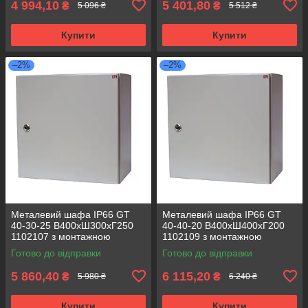
4 994,10
5 401,80
₴
₴
5 096 ₴
5 512 ₴
Купити
Купити
–2%
–2%
Металевий шафа IP66 GT
Металевий шафа IP66 GT
40-30-25 В400хШ300хГ250
40-40-20 В400хШ400хГ200
1102107 з монтажною
1102109 з монтажною
панеллю (розподільчий, 1
панеллю (розподільчий, 1
Готово до відправки
Готово до відправки
замок)
замок)
5 860,40
6 115,20
₴
₴
5 980 ₴
6 240 ₴
Купити
Купити