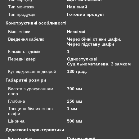
Тип монтажу
Навісний
Тип продукції
Готовий продукт
Конструктивні особливості
Бічні стінки
Незнімні
Введення кабелю
Через бічні стінки шафи,
Через підставу шафи
Кількість відсіків
1
Передні двері
Одностулкові,
Суцільнометалева, З замком
Кут відкривання дверей
130 град.
Габаритні розміри
Висота з урахуванням
700 мм
опор
Глибина
250 мм
Товщина бічних стінок
1 мм
шафи
Ширина
500 мм
Додаткові характеристики
Колір шафи
Світло-сірий