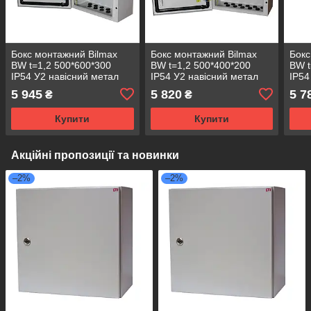
Бокс монтажний Bilmax
Бокс монтажний Bilmax
Бокс
BW t=1,2 500*600*300
BW t=1,2 500*400*200
BW t
IP54 У2 навісний метал
IP54 У2 навісний метал
IP54
замок з сальником
замок з сальником
замо
5 945
5 820
5 7
₴
₴
(металева шафа)
(металева шафа)
(ме
Купити
Купити
Акційні пропозиції та новинки
–2%
–2%