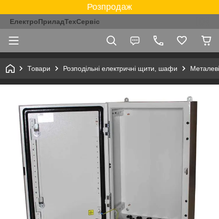
Розпродаж
ЕлектроПриладТехСервіс
Товари
Розподільні електричні щити, шафи
Металев