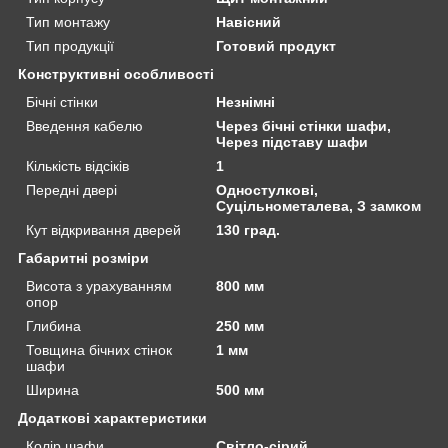
Тип монтажу
Навісний
Тип продукції
Готовий продукт
Конструктивні особливості
Бічні стінки
Незнімні
Введення кабелю
Через бічні стінки шафи,
Через підставу шафи
Кількість відсіків
1
Передні двері
Одностулкові,
Суцільнометалева, З замком
Кут відкривання дверей
130 град.
Габаритні розміри
Висота з урахуванням
800 мм
опор
Глибина
250 мм
Товщина бічних стінок
1 мм
шафи
Ширина
500 мм
Додаткові характеристики
Колір шафи
Світло-сірий