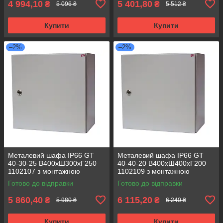
4 994,10
5 401,80
₴
₴
5 096 ₴
5 512 ₴
Купити
Купити
–2%
–2%
Металевий шафа IP66 GT
Металевий шафа IP66 GT
40-30-25 В400хШ300хГ250
40-40-20 В400хШ400хГ200
1102107 з монтажною
1102109 з монтажною
панеллю (розподільчий, 1
панеллю (розподільчий, 1
Готово до відправки
Готово до відправки
замок)
замок)
5 860,40
6 115,20
₴
₴
5 980 ₴
6 240 ₴
Купити
Купити