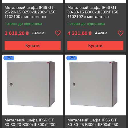
Металевий шафа IP66 GT
Металевий шафа IP66 GT
25-20-15 В250хШ200хГ150
30-30-15 В300хШ300хГ150
1102100 з монтажною
1102102 з монтажною
панеллю (розподільчий, 1
панеллю (розподільчий, 1
Готово до відправки
Готово до відправки
замок)
замок)
3 618,20
4 331,60
₴
₴
3 692 ₴
4 420 ₴
Купити
Купити
–2%
–2%
Металевий шафа IP66 GT
Металевий шафа IP66 GT
30-30-20 В300хШ300хГ200
30-30-25 В300хШ300хГ250