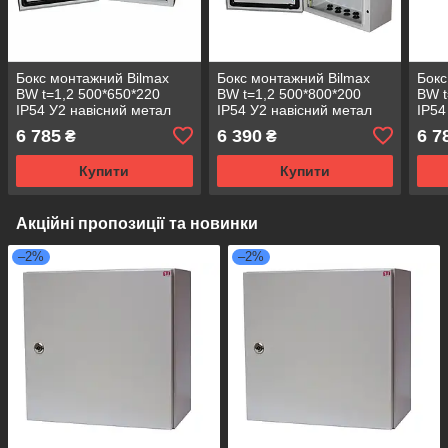
Бокс монтажний Bilmax
Бокс монтажний Bilmax
Бокс
BW t=1,2 500*650*220
BW t=1,2 500*800*200
BW t
IP54 У2 навісний метал
IP54 У2 навісний метал
IP54
замок с лючком (металева
замок з сальником
замо
6 785
6 390
6 7
₴
₴
шафа)
(металева шафа)
(ме
Купити
Купити
Акційні пропозиції та новинки
–2%
–2%