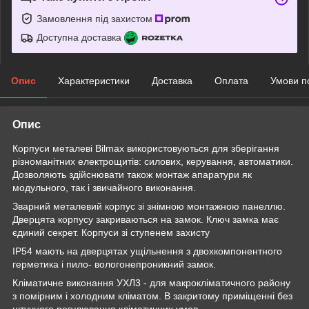
Замовлення під захистом
Доступна доставка
Опис
Характеристики
Доставка
Оплата
Умови п
Опис
Корпуси металеві Bilmax використовуються для зберігання
різноманітних електрощитів: силових, керування, автоматики.
Дозволяють здійснювати також монтаж апаратури як
модульного, так і звичайного виконання.
Зварний металевий корпус зі знімною монтажною панеллю.
Дверцята корпусу закриваються на замок. Ключ замка має
єдиний секрет. Корпуси зі ступенем захисту
IP54 мають на дверцятах ущільнення з двохкомпонентного
герметика і пило- вологонепроникний замок.
Кліматичне виконання УХЛ3 - для макрокліматичного району
з помірним і холодним кліматом. В закритому приміщенні без
штучного регулювання кліматичних умов.