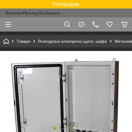
Розпродаж
ЕлектроПриладТехСервіс
Товари
Розподільні електричні щити, шафи
Металев