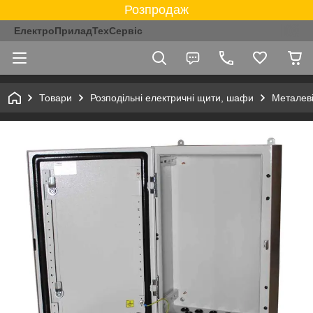
Розпродаж
ЕлектроПриладТехСервіс
Товари
Розподільні електричні щити, шафи
Металев