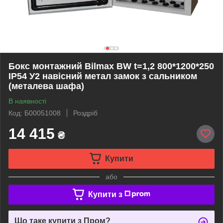
Бокс монтажний Bilmax BW t=1,2 800*1200*250
IP54 У2 навісний метал замок з сальником
(металева шафа)
В наявності
Код: Б00051008
Роздріб
14 415
₴
Купити
або
Купити з
Що таке купити з Пром?