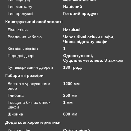
Тип монтажу
Навісний
Тип продукції
Готовий продукт
Конструктивні особливості
Бічні стінки
Незнімні
Введення кабелю
Через бічні стінки шафи,
Через підставу шафи
Кількість відсіків
1
Передні двері
Одностулкові,
Суцільнометалева, З замком
Кут відкривання дверей
130 град.
Габаритні розміри
Висота з урахуванням
1200 мм
опор
Глибина
250 мм
Товщина бічних стінок
1 мм
шафи
Ширина
800 мм
Додаткові характеристики
Колір шафи
Світло-сірий