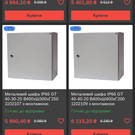
4 994,10
5 401,80
₴
₴
5 096 ₴
5 512 ₴
Купити
Купити
–2%
–2%
Металевий шафа IP66 GT
Металевий шафа IP66 GT
40-30-25 В400хШ300хГ250
40-40-20 В400хШ400хГ200
1102107 з монтажною
1102109 з монтажною
панеллю (розподільчий, 1
панеллю (розподільчий, 1
Готово до відправки
Готово до відправки
замок)
замок)
5 860,40
6 115,20
₴
₴
5 980 ₴
6 240 ₴
Купити
Купити