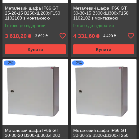
Металевий шафа IP66 GT
Металевий шафа IP66 GT
25-20-15 В250хШ200хГ150
30-30-15 В300хШ300хГ150
1102100 з монтажною
1102102 з монтажною
панеллю (розподільчий, 1
панеллю (розподільчий, 1
Готово до відправки
Готово до відправки
замок)
замок)
3 618,20
4 331,60
₴
₴
3 692 ₴
4 420 ₴
Купити
Купити
–2%
–2%
Металевий шафа IP66 GT
Металевий шафа IP66 GT
30-30-20 В300хШ300хГ200
30-30-25 В300хШ300хГ250