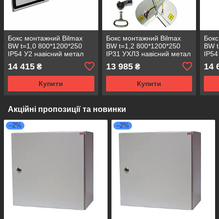
Бокс монтажний Bilmax
Бокс монтажний Bilmax
Бокс
BW t=1,0 800*1200*250
BW t=1,2 800*1200*250
BW t
IP54 У2 навісний метал
IP31 УХЛ3 навісний метал
IP54
замок с лючком (металева
замок з сальником
замо
14 415
13 985
14 
₴
₴
шафа)
(металева шафа)
(ме
Купити
Купити
Акційні пропозиції та новинки
–2%
–2%