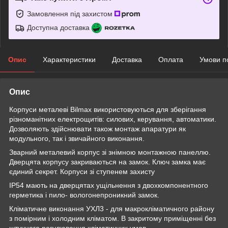
Замовлення під захистом
Доступна доставка
Опис
Характеристики
Доставка
Оплата
Умови п
Опис
Корпуси металеві Bilmax використовуються для зберігання
різноманітних електрощитів: силових, керування, автоматики.
Дозволяють здійснювати також монтаж апаратури як
модульного, так і звичайного виконання.
Зварний металевий корпус зі знімною монтажною панеллю.
Дверцята корпусу закриваються на замок. Ключ замка має
єдиний секрет. Корпуси зі ступенем захисту
IP54 мають на дверцятах ущільнення з двохкомпонентного
герметика і пило- вологонепроникний замок.
Кліматичне виконання УХЛ3 - для макрокліматичного району
з помірним і холодним кліматом. В закритому приміщенні без
штучного регулювання кліматичних умов.