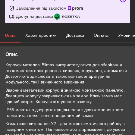
Замовлення під захистом
Доступна доставка
Опис
Характеристики
Доставка
Оплата
Умови п
Опис
Корпуси металеві Bilmax використовуються для зберігання
різноманітних електрощитів: силових, керування, автоматики.
Дозволяють здійснювати також монтаж апаратури як
модульного, так і звичайного виконання.
Зварний металевий корпус зі знімною монтажною панеллю.
Дверцята корпусу закриваються на замок. Ключ замка має
єдиний секрет. Корпуси зі ступенем захисту
IP65 мають на дверцятах ущільнення з двохкомпонентного
герметика і пило- вологонепроникний замок.
Кліматичне виконання У2 - для макрокліматичного району з
помірним кліматом. Під навісом або в приміщенні, де умови
такі самі як на відкритому повітрі, за виключенням сонячної