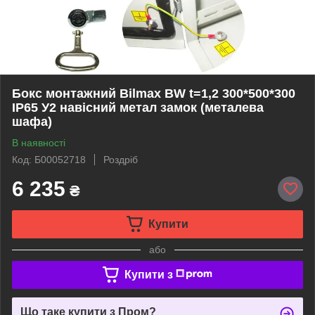
Бокс монтажний Bilmax BW t=1,2 300*500*300
IP65 У2 навісний метал замок (металева
шафа)
В наявності
Код: Б00052718
Роздріб
6 235
₴
Купити
або
Купити з
Що таке купити з Пром?