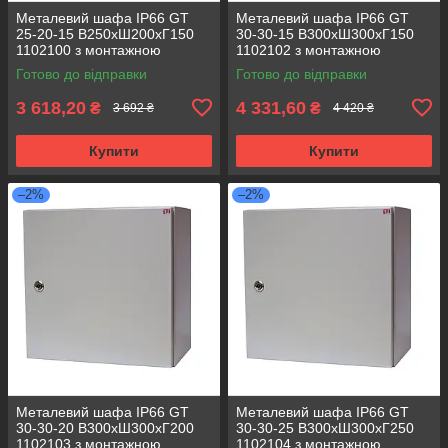
Металевий шафа IP66 GT
Металевий шафа IP66 GT
25-20-15 В250хШ200хГ150
30-30-15 В300хШ300хГ150
1102100 з монтажною
1102102 з монтажною
панеллю (розподільчий, 1
панеллю (розподільчий, 1
Готово до відправки
Готово до відправки
замок)
замок)
3 618,20
4 331,60
₴
₴
3 692 ₴
4 420 ₴
Купити
Купити
–2%
–2%
Металевий шафа IP66 GT
Металевий шафа IP66 GT
30-30-20 В300хШ300хГ200
30-30-25 В300хШ300хГ250
1102103 з монтажною
1102104 з монтажною