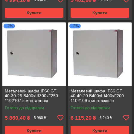
₴
₴
5 096 ₴
5 512 ₴
Купити
Купити
–2%
–2%
Металевий шафа IP66 GT
Металевий шафа IP66 GT
40-30-25 В400хШ300хГ250
40-40-20 В400хШ400хГ200
1102107 з монтажною
1102109 з монтажною
панеллю (розподільчий, 1
панеллю (розподільчий, 1
Готово до відправки
Готово до відправки
замок)
замок)
5 860,40
6 115,20
₴
₴
5 980 ₴
6 240 ₴
Купити
Купити