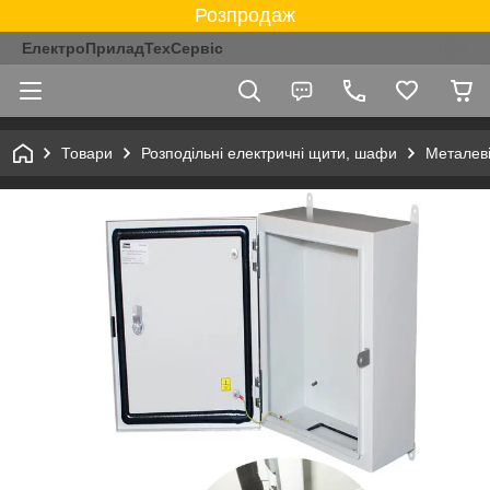
Розпродаж
ЕлектроПриладТехСервіс
Товари
Розподільні електричні щити, шафи
Металев