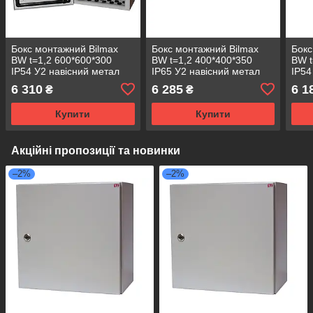
Бокс монтажний Bilmax
Бокс монтажний Bilmax
Бокс
BW t=1,2 600*600*300
BW t=1,2 400*400*350
BW t
IP54 У2 навісний метал
IP65 У2 навісний метал
IP54
замок з сальником
замок (металева шафа)
замо
6 310
6 285
6 1
₴
₴
(металева шафа)
(ме
Купити
Купити
Акційні пропозиції та новинки
–2%
–2%