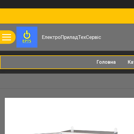
ЕлектроПриладТехСервіс
Головна
Ка