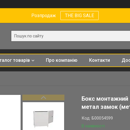
Розпродаж
THE BIG SALE
талог товарів
Про компанію
Контакти
Дос
Бокс монтажний B
метал замок (ме
Код:
Б00054599
В наявності