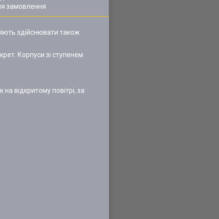
ля замовлення
ляють здійснювати також
рет. Корпуси зі ступенем
 на відкритому повітрі, за