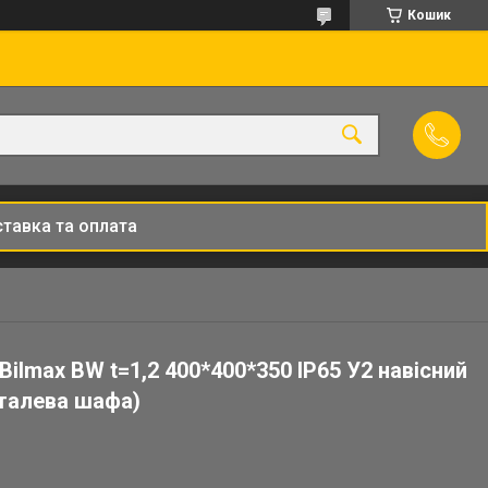
Кошик
тавка та оплата
ilmax BW t=1,2 400*400*350 IP65 У2 навісний
талева шафа)