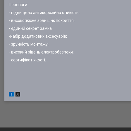
Переваги:
- підвищена антикорозійна стійкість;
- високоякісне зовнішнє покриття;
- єдиний секрет замка;
-набір додаткових аксесуарів;
- зручність монтажу;
- високий рівень електробезпеки;
- сертифікат якості.