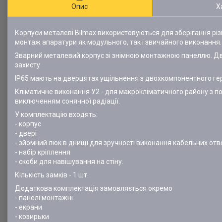
Опис
Х
Корпуси металеві Bilmax використовуються для зберігання рі
монтаж апаратури як модульного, так і звичайного виконання.
Зварний металевий корпус зі знімною монтажною панеллю. Две
захисту
IP65 мають на дверцятах ущільнення з двохкомпонентного гер
Кліматичне виконання У2 - для макрокліматичного району з помі
виключенням сонячної радіації.
У комплектацію входять:
- корпус
- двері
- зйомний люк в днищі для зручності виконання кабельних отво
- набір кріплення
- скоби для навішування на стіну.
Кількість замків - 1 шт.
Додаткова комплектація замовляється окремо
- панелі монтажні
- екрани
- козирьки