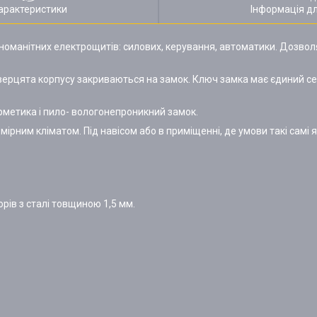
арактеристики
Інформація д
зноманітних електрощитів: силових, керування, автоматики. Дозво
рцята корпусу закриваються на замок. Ключ замка має єдиний сек
метика і пило- вологонепроникний замок.
рним кліматом. Під навісом або в приміщенні, де умови такі самі як
рів з сталі товщиною 1,5 мм.