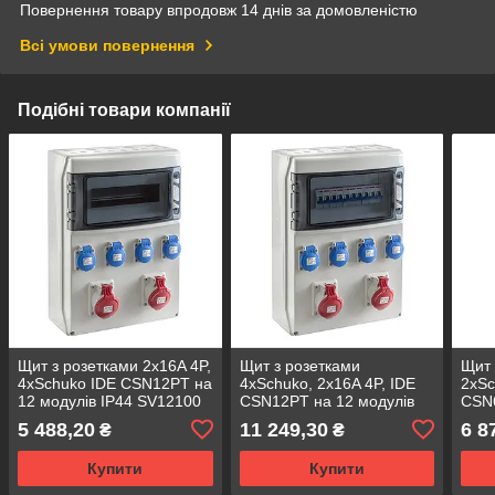
Повернення товару впродовж 14 днів за домовленістю
Всі умови повернення
Подібні товари компанії
Щит з розетками 2x16A 4P,
Щит з розетками
Щит 
4xSchuko IDE CSN12PT на
4xSchuko, 2x16A 4P, IDE
2xSc
12 модулів IP44 SV12100
CSN12PT на 12 модулів
CSN6
IP44 SV12100/P захист
IP44
5 488,20
11 249,30
6 8
₴
₴
(4xС16/1 6kA, 2xC16/3
(2xС
6kA)
Купити
Купити