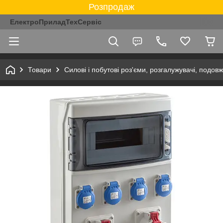
Розпродаж
ЕлектроПриладТехСервіс
Товари
Силові і побутові роз'єми, розгалужувачі, подовж