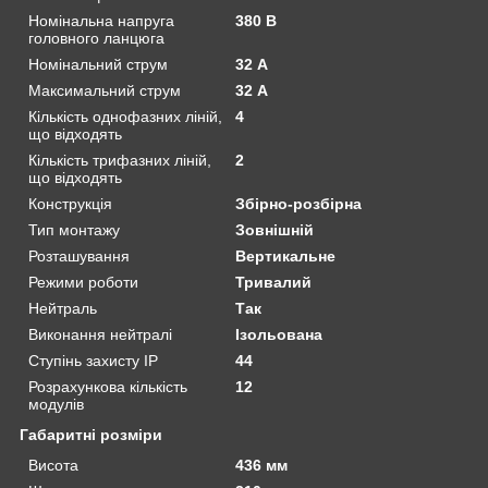
Номінальна напруга
380 В
головного ланцюга
Номінальний струм
32 А
Максимальний струм
32 А
Кількість однофазних ліній,
4
що відходять
Кількість трифазних ліній,
2
що відходять
Конструкція
Збірно-розбірна
Тип монтажу
Зовнішній
Розташування
Вертикальне
Режими роботи
Тривалий
Нейтраль
Так
Виконання нейтралі
Ізольована
Ступінь захисту IP
44
Розрахункова кількість
12
модулів
Габаритні розміри
Висота
436 мм