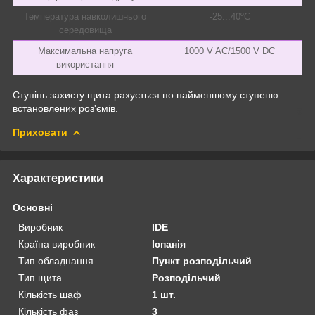
Температура навколишнього
-25...40ºC
середовища
Максимальна напруга
1000 V AC/1500 V DC
використання
Ступінь захисту щита рахується по найменшому ступеню
встановлених роз'ємів.
Приховати
Характеристики
Основні
Виробник
IDE
Країна виробник
Іспанія
Тип обладнання
Пункт розподільчий
Тип щита
Розподільчий
Кількість шаф
1 шт.
Кількість фаз
3