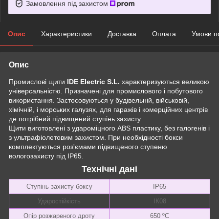
Замовлення під захистом
Опис
Характеристики
Доставка
Оплата
Умови п
Опис
Промислові щити
IDE Electric S.L.
характеризуються великою
універсальністю. Призначені для промислового і побутового
використання. Застосовуються у будівельній, військовій,
хімічній, і морських галузях, для гаражів і комерційних центрів
де потрібний підвищений ступінь захисту.
Щити виготовлені з удароміцного ABS пластику, без галогенів і
з ультрафіолетовим захистом. При необхідності бокси
комплектуються роз'ємами підвищеного ступеню
вологозахисту під ІР65.
Технічні дані
Ступінь захисту боксу
ІР65
Ударостійкість
ІК08
Опір розжареного дроту
650 ºC