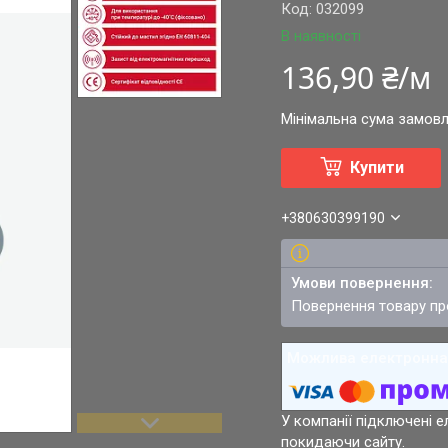
Код:
032099
В наявності
136,90 ₴/м
Мінімальна сума замовл
Купити
+380630399190
повернення товару п
У компанії підключені е
покидаючи сайту.