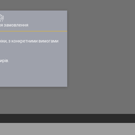
ля замовлення
іки, з конкретними вимогами
ирів.