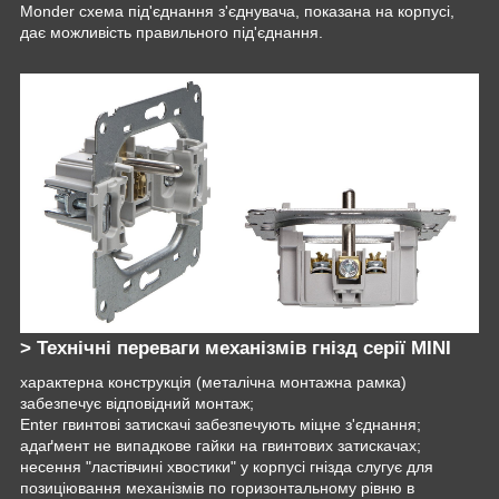
Monder схема під'єднання з'єднувача, показана на корпусі,
дає можливість правильного під'єднання.
> Технічні переваги механізмів гнізд серії MINI
характерна конструкція (металічна монтажна рамка)
забезпечує відповідний монтаж;
Enter гвинтові затискачі забезпечують міцне з'єднання;
адаґмент не випадкове гайки на гвинтових затискачах;
несення "ластівчині хвостики" у корпусі гнізда слугує для
позиціювання механізмів по горизонтальному рівню в