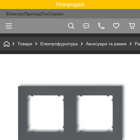
Розпродаж
ЕлектроПриладТехСервіс
Товари
Електрофурнітура
Аксесуари та рамки
Ра