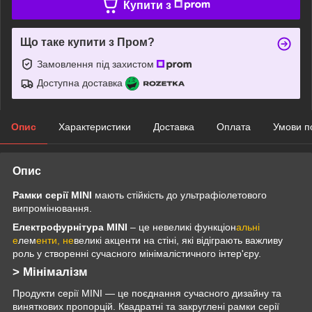
Купити з
Що таке купити з Пром?
Замовлення під захистом
Доступна доставка
Опис
Характеристики
Доставка
Оплата
Умови п
Опис
Рамки серії MINI
мають стійкість до ультрафіолетового
випромінювання.
Електрофурнітура MINI
– це невеликі функціон
альні
е
лем
енти, не
великі акценти на стіні, які відіграють важливу
роль у створенні сучасного мінімалістичного інтер'єру.
> Мінімалізм
Продукти серії MINI — це поєднання сучасного дизайну та
виняткових пропорцій. Квадратні та закруглені рамки серії