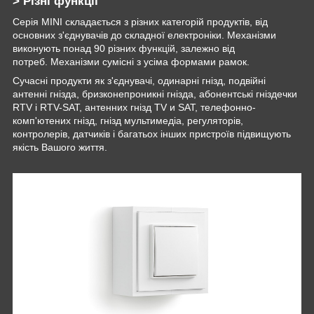
> Різні функції
Серія MINI складається з різних категорій продуктів, від
основних з'єднувачів до складної електроніки. Механізми
виконують понад 90 різних функцій, залежно від
потреб. Механізми сумісні з усіма формами рамок.
Сучасні продукти як з'єднувачі, одинарні гнізд, подвійні
антенні гнізда, бризконепроникні гнізда, абонентські гніздечки
RTV і RTV-SAT, антенних гнізд TV и SAT, телефонно-
комп'ютених гнізд, гнізд мультимедіа, регуляторів,
контролерів, датчиків і багатьох інших пристроїв підвищують
якість Вашого життя.