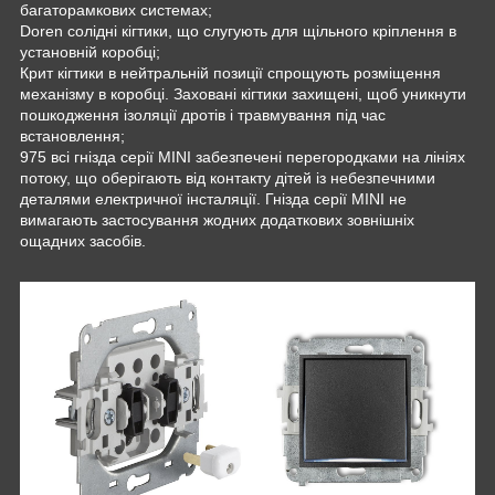
багаторамкових системах;
Doren солідні кігтики, що слугують для щільного кріплення в
установній коробці;
Крит кігтики в нейтральній позиції спрощують розміщення
механізму в коробці. Заховані кігтики захищені, щоб уникнути
пошкодження ізоляції дротів і травмування під час
встановлення;
975 всі гнізда серії MINI забезпечені перегородками на лініях
потоку, що оберігають від контакту дітей із небезпечними
деталями електричної інсталяції. Гнізда серії MINI не
вимагають застосування жодних додаткових зовнішніх
ощадних засобів.