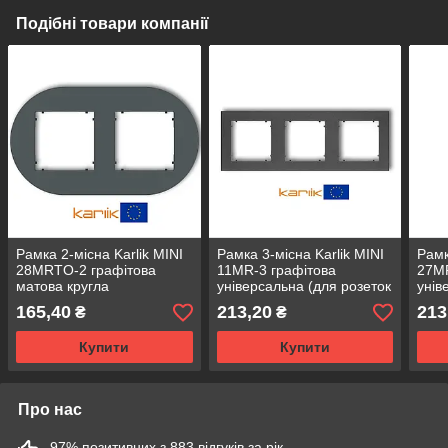
Подібні товари компанії
Рамка 2-місна Karlik MINI
Рамка 3-місна Karlik MINI
Рамк
28MRTO-2 графітова
11MR-3 графітова
27MR
матова кругла
універсальна (для розеток
унів
універсальна (для розеток
та вимикачів)
та в
165,40
213,20
213
₴
₴
та вимикачів)
Купити
Купити
Про нас
97% позитивних з 883 відгуків за рік