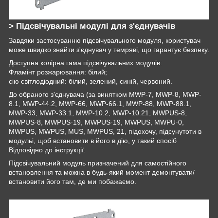
> Підсвічувальні модулі для з'єднувачів
Завдяки застосуванню підсвічувального модуля, користувач
може швидко знайти з'єднувач у темряві, що гарантує безпеку.
Доступна колірна гама підсвічувальних модулів:
Фламінт розжарювання: білий;
сію світлодіодний: білий, зелений, синій, червоний.
До обраного з'єднувача (за винятком MWP-7, MWP-8, MWP-
8.1, MWP-44.2, MWP-66, MWP-66.1, MWP-88, MWP-88.1,
MWP-33, MWP-33.1, MWP-10.2, MWP-10.21, MWPUS-8,
MWPUS-8, MWPUS-19, MWPUS-19, MWPUS, MWPU-0,
MWPUS, MWPUS, MUS, MWPUS, 21, підохочу, підсунутоти в
модульі, щоб встановити в його в дію, у такий спосіб
Відповідно до інструкції.
Підсвічувальний модуль призначений для самостійного
встановлення та можна в будь-який момент демонтувати/
встановити його там, де ми побажаємо.