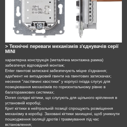
> Технічні переваги механізмів з'єднувачів серії
MINI
характерна конструкція (металічна монтажна рамка)
забезпечує відповідний монтаж;
Enter гвинтові затискачі забезпечують міцне з'єднання;
адаґмент не випадковий гвинти на гвинтових затискачах;
несення "ластівчині хвостики" у корпусі гнізда слугує для
позиціювання механізмів по горизонтальному рівню в
багаторамкових системах;
Doren солідні кігтики, що слугують для щільного кріплення в
установній коробці;
Крит кігтики в нейтральній позиції спрощують розміщення
механізму в коробці. Заховані кігтики захищені, щоб уникнути
пошкодження ізоляції дротів і травмування під час
встановлення;