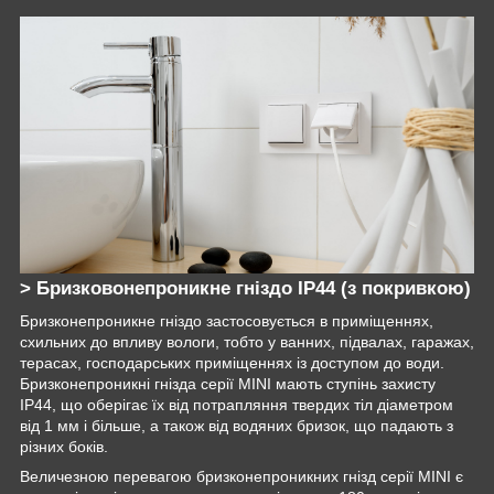
> Бризковонепроникне гніздо IP44 (з покривкою)
Бризконепроникне гніздо застосовується в приміщеннях,
схильних до впливу вологи, тобто у ванних, підвалах, гаражах,
терасах, господарських приміщеннях із доступом до води.
Бризконепроникні гнізда серії MINI мають ступінь захисту
IP44, що оберігає їх від потрапляння твердих тіл діаметром
від 1 мм і більше, а також від водяних бризок, що падають з
різних боків.
Величезною перевагою бризконепроникних гнізд серії MINI є