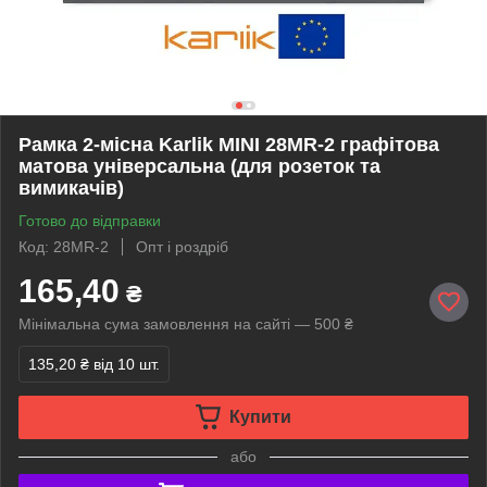
Рамка 2-місна Karlik MINI 28MR-2 графітова
матова універсальна (для розеток та
вимикачів)
Готово до відправки
Код: 28MR-2
Опт і роздріб
165,40
₴
Мінімальна сума замовлення на сайті — 500 ₴
135,20 ₴
від 10 шт.
Купити
або