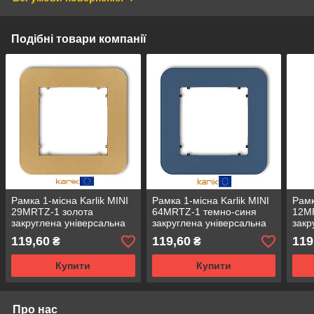
Подібні товари компанії
Рамка 1-місна Karlik MINI
Рамка 1-місна Karlik MINI
Рамк
29MRTZ-1 золота
64MRTZ-1 темно-синя
12M
закруглена універсальна
закруглена універсальна
закр
(для розеток і вимикачів)
(для розеток і вимикачів)
(для
119,60
119,60
119
₴
₴
Купити
Купити
Про нас