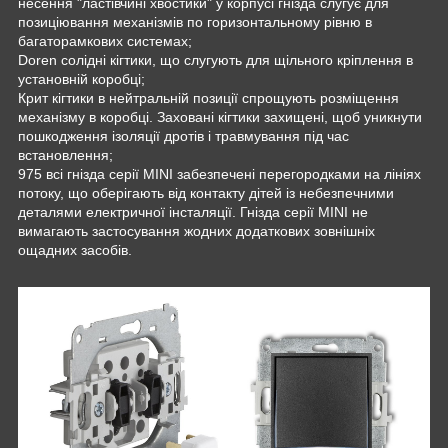
несення "ластівчині хвостики" у корпусі гнізда слугує для
позиціювання механізмів по горизонтальному рівню в
багаторамкових системах;
Doren солідні кігтики, що слугують для щільного кріплення в
установній коробці;
Крит кігтики в нейтральній позиції спрощують розміщення
механізму в коробці. Заховані кігтики захищені, щоб уникнути
пошкодження ізоляції дротів і травмування під час
встановлення;
975 всі гнізда серії MINI забезпечені перегородками на лініях
потоку, що оберігають від контакту дітей із небезпечними
деталями електричної інсталяції. Гнізда серії MINI не
вимагають застосування жодних додаткових зовнішніх
ощадних засобів.