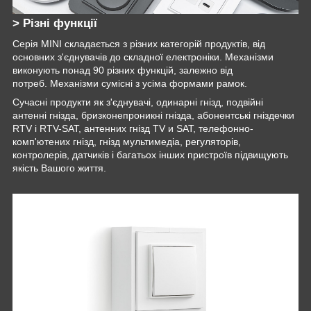
> Різні функції
Серія MINI складається з різних категорій продуктів, від
основних з'єднувачів до складної електроніки. Механізми
виконують понад 90 різних функцій, залежно від
потреб. Механізми сумісні з усіма формами рамок.
Сучасні продукти як з'єднувачі, одинарні гнізд, подвійні
антенні гнізда, бризконепроникні гнізда, абонентські гніздечки
RTV і RTV-SAT, антенних гнізд TV и SAT, телефонно-
комп'ютених гнізд, гнізд мультимедіа, регуляторів,
контролерів, датчиків і багатьох інших пристроїв підвищують
якість Вашого життя.