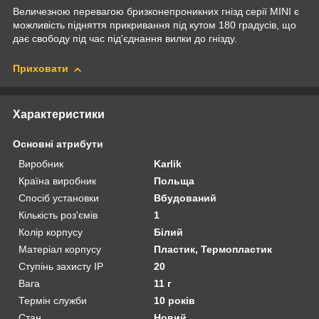
Величезною перевагою бризконепроникних гнізд серії MINI є
можливість підняття прикривання під кутом 180 градусів, що
дає свободу під час під'єднання вилки до гнізду.
Приховати
Характеристики
Основні атрибути
Виробник
Karlik
Країна виробник
Польща
Спосіб установки
Вбудований
Кількість роз'ємів
1
Колір корпусу
Білий
Матеріал корпусу
Пластик, Термопластик
Ступінь захисту IP
20
Вага
11 г
Термін служби
10 років
Стан
Новий