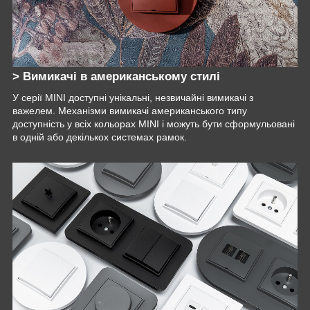
> Вимикачі в американському стилі
У серії MINI доступні унікальні, незвичайні вимикачі з
важелем. Механізми вимикачі американського типу
доступність у всіх кольорах MINI і можуть бути сформульовані
в одній або декількох системах рамок.