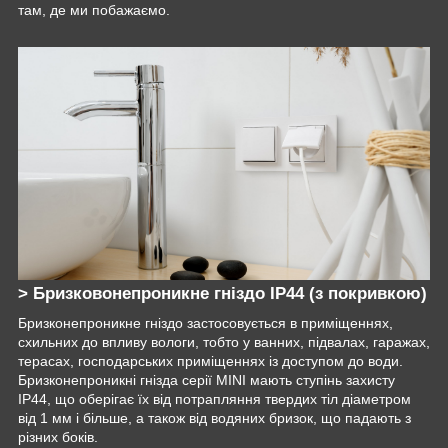
там, де ми побажаємо.
> Бризковонепроникне гніздо IP44 (з покривкою)
Бризконепроникне гніздо застосовується в приміщеннях,
схильних до впливу вологи, тобто у ванних, підвалах, гаражах,
терасах, господарських приміщеннях із доступом до води.
Бризконепроникні гнізда серії MINI мають ступінь захисту
IP44, що оберігає їх від потрапляння твердих тіл діаметром
від 1 мм і більше, а також від водяних бризок, що падають з
різних боків.