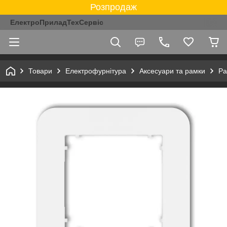
Розпродаж
ЕлектроПриладТехСервіс
Товари
Електрофурнітура
Аксесуари та рамки
Ра