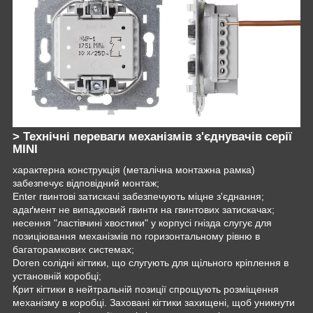
> Технічні переваги механізмів з'єднувачів серії
MINI
характерна конструкція (металічна монтажна рамка)
забезпечує відповідний монтаж;
Enter гвинтові затискачі забезпечують міцне з'єднання;
адаґмент не випадковий гвинти на гвинтових затискачах;
несення "ластівчині хвостики" у корпусі гнізда слугує для
позиціювання механізмів по горизонтальному рівню в
багаторамкових системах;
Doren солідні кігтики, що слугують для щільного кріплення в
установній коробці;
Крит кігтики в нейтральній позиції спрощують розміщення
механізму в коробці. Заховані кігтики захищені, щоб уникнути