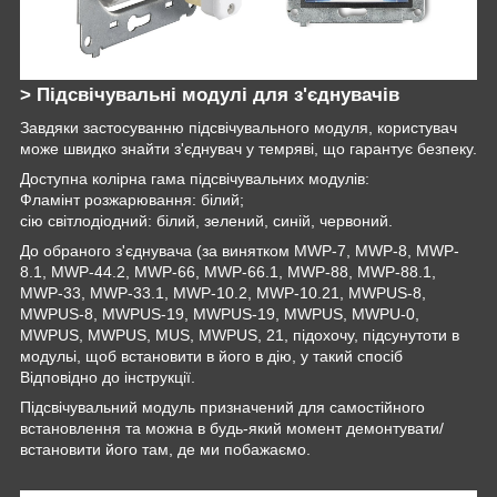
> Підсвічувальні модулі для з'єднувачів
Завдяки застосуванню підсвічувального модуля, користувач
може швидко знайти з'єднувач у темряві, що гарантує безпеку.
Доступна колірна гама підсвічувальних модулів:
Фламінт розжарювання: білий;
сію світлодіодний: білий, зелений, синій, червоний.
До обраного з'єднувача (за винятком MWP-7, MWP-8, MWP-
8.1, MWP-44.2, MWP-66, MWP-66.1, MWP-88, MWP-88.1,
MWP-33, MWP-33.1, MWP-10.2, MWP-10.21, MWPUS-8,
MWPUS-8, MWPUS-19, MWPUS-19, MWPUS, MWPU-0,
MWPUS, MWPUS, MUS, MWPUS, 21, підохочу, підсунутоти в
модульі, щоб встановити в його в дію, у такий спосіб
Відповідно до інструкції.
Підсвічувальний модуль призначений для самостійного
встановлення та можна в будь-який момент демонтувати/
встановити його там, де ми побажаємо.