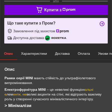
або
Купити з
Що таке купити з Пром?
Замовлення під захистом
Доступна доставка
Опис
Характеристики
Доставка
Оплата
Умови п
Опис
Рамки серії MINI
мають стійкість до ультрафіолетового
випромінювання.
Електрофурнітура MINI
– це невеликі функціон
альні
е
лем
енти, не
великі акценти на стіні, які відіграють важливу
роль у створенні сучасного мінімалістичного інтер'єру.
> Мінімалізм