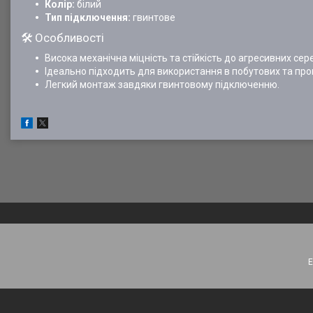
Колір:
білий
Тип підключення:
гвинтове
🛠️ Особливості
Висока механічна міцність та стійкість до агресивних с
Ідеально підходить для використання в побутових та про
Легкий монтаж завдяки гвинтовому підключенню.