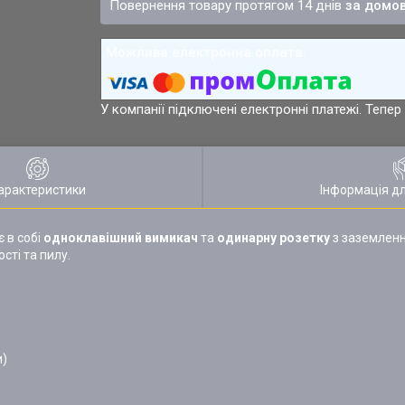
повернення товару протягом 14 днів
за домо
У компанії підключені електронні платежі. Тепе
арактеристики
Інформація д
 в собі
одноклавішний
вимикач
та
одинарну розетку
з заземленн
сті та пилу.
и)