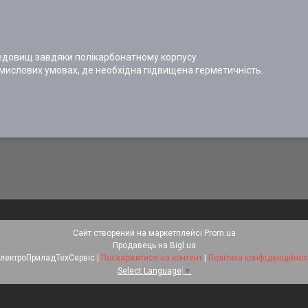
ередовищ завдяки полікарбонатному корпусу.
мислових умовах, де необхідна підвищена герметичність.
Сайт створений на маркетплейсі
Prom.ua
Продавець на Bigl.ua
ЕлектроПриладТехСервіс |
Поскаржитися на контент
|
Політика конфіденційнос
Select Language
▼