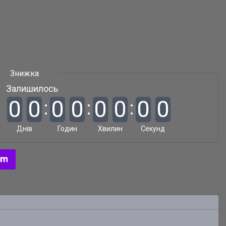
Залишилось
0
0
0
0
0
0
0
0
Днів
Годин
Хвилин
Секунд