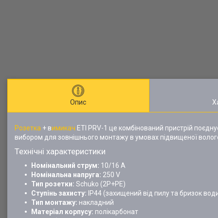
Опис
Х
Розетка
+ в
имикач
ETI PRV-1 це комбінований пристрій поєднує
вибором для зовнішнього монтажу в умовах підвищеної волого
Технічні характеристики
Номінальний струм:
10/16 A
Номінальна напруга:
250 V
Тип розетки:
Schuko (2P+PE)
Ступінь захисту:
IP44 (захищений від пилу та бризок вод
Тип монтажу:
накладний
Матеріал корпусу:
полікарбонат