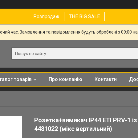
Розпродаж
THE BIG SALE
бочий час. Замовлення та повідомлення будуть оброблені з 09:00 н
талог товарів
Про компанію
Контакти
Дос
Розетка+вимикач IP44 ETI PRV-1 і
4481022 (мікс вертильний)