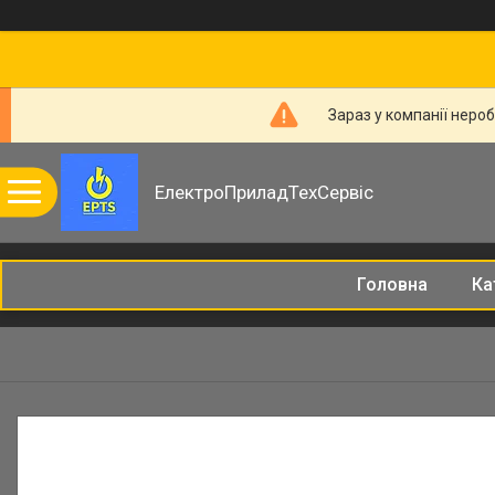
Зараз у компанії неро
ЕлектроПриладТехСервіс
Головна
Ка