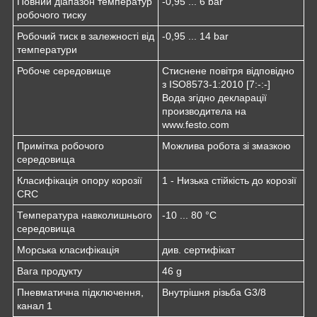
Повний діапазон температур
-0,95 ... 6 bar
робочого тиску
Робочий тиск в залежності від
-0,95 ... 14 bar
температури
Робоче середовище
Стиснене повітря відповідно
з ISO8573-1:2010 [7:-:-]
Вода згідно декларації
производитела на
www.festo.com
Примітка робочого
Можлива робота зі змазкою
середовища
Класифікація опору корозії
1 - Низька стійкість до корозії
CRC
Температура навколишнього
-10 ... 80 °C
середовища
Морська класифікація
див. сертифікат
Вага продукту
46 g
Пневматична підключення,
Внутрішня різьба G3/8
канал 1