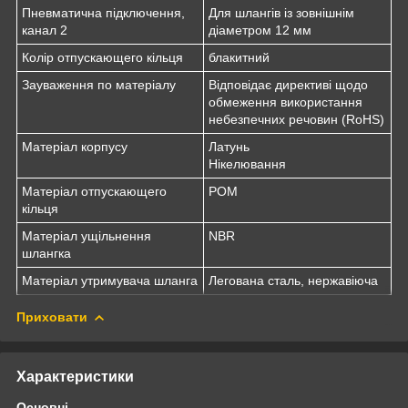
Пневматична підключення,
Для шлангів із зовнішнім
канал 2
діаметром 12 мм
Колір отпускающего кільця
блакитний
Зауваження по матеріалу
Відповідає директиві щодо
обмеження використання
небезпечних речовин (RoHS)
Матеріал корпусу
Латунь
Нікелювання
Матеріал отпускающего
POM
кільця
Матеріал ущільнення
NBR
шлангка
Матеріал утримувача шланга
Легована сталь, нержавіюча
Приховати
Характеристики
Основні