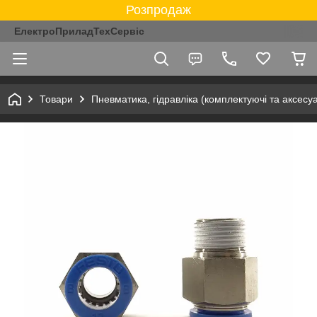
Розпродаж
ЕлектроПриладТехСервіс
Товари
Пневматика, гідравліка (комплектуючі та аксесу