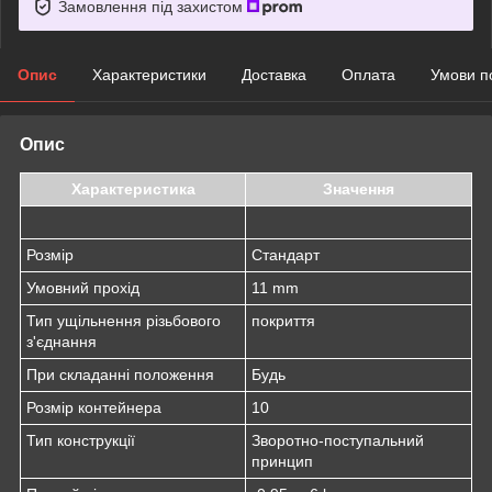
Замовлення під захистом
Опис
Характеристики
Доставка
Оплата
Умови п
Опис
Характеристика
Значення
Розмір
Стандарт
Умовний прохід
11 mm
Тип ущільнення різьбового
покриття
з'єднання
При складанні положення
Будь
Розмір контейнера
10
Тип конструкції
Зворотно-поступальний
принцип