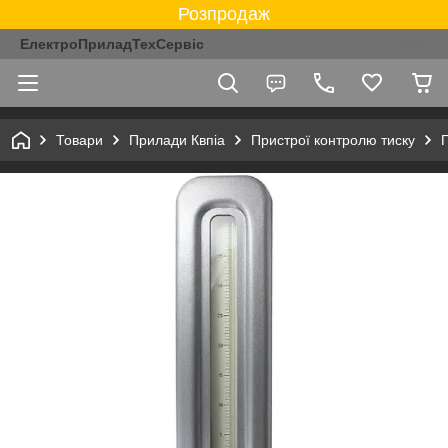
Розпродаж
ЕлектроПриладТехСервіс
Товари
Прилади Квпіа
Пристрої контролю тиску